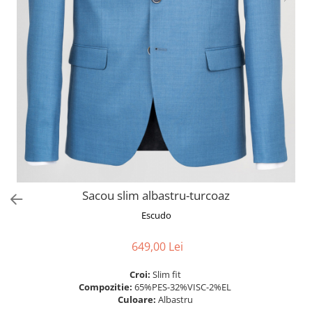
Sacou slim albastru-turcoaz
Escudo
649,00 Lei
Croi:
Slim fit
Compozitie:
65%PES-32%VISC-2%EL
Culoare:
Albastru