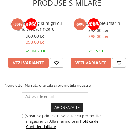
PRODUSE SIMILARE
Sacou smoking slim gri cu
Sacou slim bleumarin
-59%
-50%
lana si rever negru
598,00 Lei
969,00 Lei
298,00 Lei
398,00 Lei
IN STOC
IN STOC
VEZI VARIANTE
VEZI VARIANTE
Newsletter
Nu rata ofertele si promotiile noastre
Vreau sa primesc newsletter cu promotiile
magazinului. Afla mai multe in
Politica de
Confidentialitate