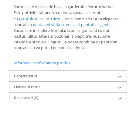
Sacoul este o piesa de baza in garderoba fiecarui barbat.
Este potrivit atat pentru o tinuta casual - asortat
pantaloni
cu
si un
tricou
, cat si pentru o tinuta eleganta -
asortat cu
pantaloni stofa
,
camasa
si
pantofi eleganti
.
Sacoul are inchidere frontala, la un singur rand cu doi
nasturi, slituri laterale, buzunar la piept, trei buzunare
interioare si reverul ingust. Se poate combina cu pantaloni
asortati sau va puteti personaliza tinuta .
Informatii conformitate produs
Caracteristici
Livrare si retur
Review-uri
(0)