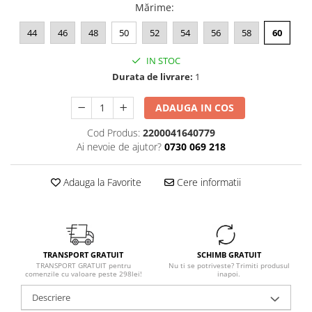
Mărime
:
44
46
48
50
52
54
56
58
60
IN STOC
Durata de livrare:
1
ADAUGA IN COS
Cod Produs:
2200041640779
Ai nevoie de ajutor?
0730 069 218
Adauga la Favorite
Cere informatii
TRANSPORT GRATUIT
SCHIMB GRATUIT
TRANSPORT GRATUIT pentru
Nu ti se potriveste? Trimiti produsul
comenzile cu valoare peste 298lei!
inapoi.
Descriere