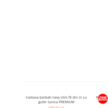
Camasa barbati navy slim fit din in cu
Pantofi
guler tunica PREMIUM
198,00 Lei