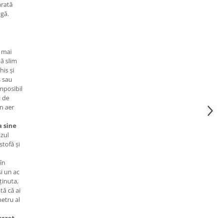
arată
ngă.
 mai
ă slim
his și
s sau
mposibil
i de
în aer
a sine
zul
stofă și
în
i un ac
ținuta,
tă că ai
metru al