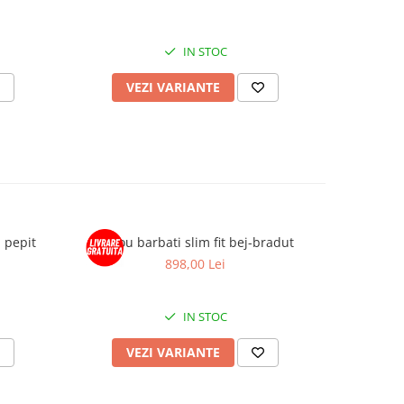
IN STOC
VEZI VARIANTE
V
- pepit
Sacou barbati slim fit bej-bradut
Sacou bar
898,00 Lei
IN STOC
VEZI VARIANTE
V