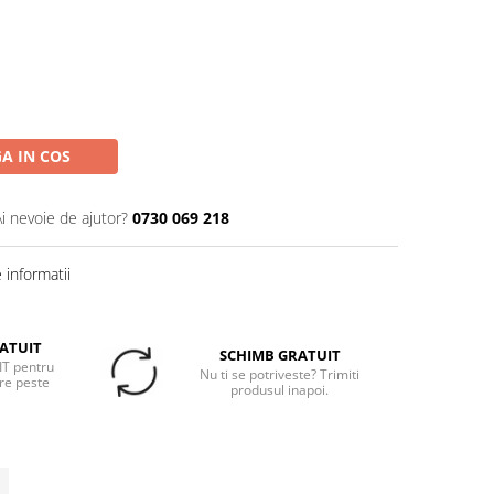
A IN COS
Ai nevoie de ajutor?
0730 069 218
informatii
ATUIT
SCHIMB GRATUIT
T pentru
Nu ti se potriveste? Trimiti
re peste
produsul inapoi.