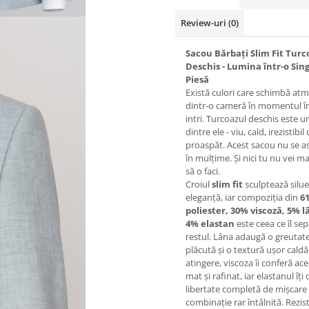
Review-uri
(0)
Sacou Bărbați Slim Fit Turc
Deschis - Lumina într-o Sin
Piesă
Există culori care schimbă at
dintr-o cameră în momentul î
intri. Turcoazul deschis este u
dintre ele - viu, cald, irezistibil
proaspăt. Acest sacou nu se 
în mulțime. Și nici tu nu vei ma
să o faci.
Croiul
slim fit
sculptează silue
eleganță, iar compoziția din
6
poliester, 30% viscoză, 5% l
4% elastan
este ceea ce îl se
restul. Lâna adaugă o greutat
plăcută și o textură ușor caldă
atingere, viscoza îi conferă ace
mat și rafinat, iar elastanul îți 
libertate completă de mișcare 
combinație rar întâlnită. Rezis