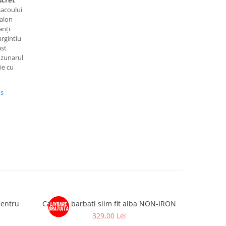
scret
sacoului
talon
anți
argintiu
ast
buzunarul
ie cu
us
pentru
Camasa barbati slim fit alba NON-IRON
Camasa barbat
329,00 Lei