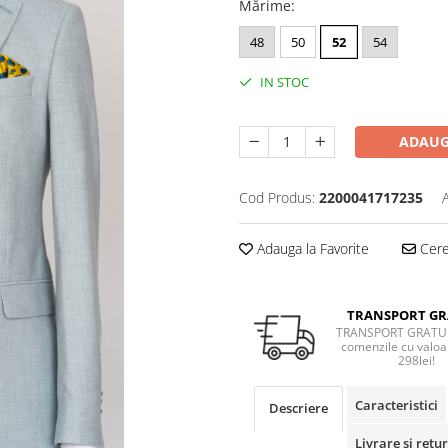
Mărime
:
48
50
52
54
IN STOC
ADAUG
Cod Produs:
2200041717235
Adauga la Favorite
Cere 
TRANSPORT GR
TRANSPORT GRATUI
comenzile cu valoa
298lei!
Caracteristici
Descriere
Livrare si retur