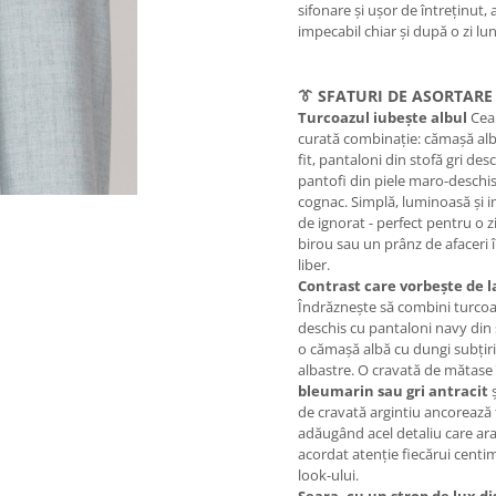
sifonare și ușor de întreținut, 
impecabil chiar și după o zi lu
👔 SFATURI DE ASORTARE
Turcoazul iubește albul
Cea
curată combinație: cămașă alb
fit, pantaloni din stofă gri desc
pantofi din piele maro-deschi
cognac. Simplă, luminoasă și i
de ignorat - perfect pentru o z
birou sau un prânz de afaceri 
liber.
Contrast care vorbește de l
Îndrăznește să combini turcoa
deschis cu pantaloni navy din 
o cămașă albă cu dungi subțiri
albastre. O cravată de mătase 
bleumarin sau gri antracit
ș
de cravată argintiu ancorează 
adăugând acel detaliu care ara
acordat atenție fiecărui centi
look-ului.