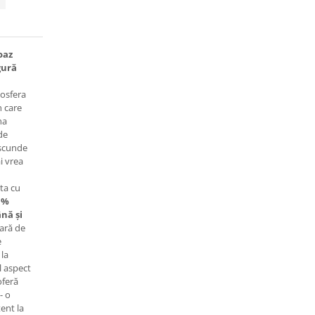
oaz
gură
mosfera
n care
na
 de
ascunde
i vrea
ta cu
1%
ână și
pară de
e
 la
l aspect
oferă
- o
tent la