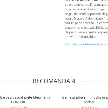
Seara, cu un strop de lux di
La o ocazie specială, asociază 
cu o cămașă albă slim fit, pan
negru din stofă și pantofi eleg
negri. O cravată de mătase în 
sau gri perlă creează un contr
elegant, iar o batistă albă la 
de piept desăvârșește o apariț
adevărat remarcabilă.
Informatii conformitate prod
RECOMANDARI
 barbati casual piele bleumarin
Camasa alba slim fit din in 
CONFORT
barbati
469,00 Lei
198,00 Lei