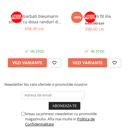
Sacou barbati bleumarin
Sacou slim fit lila
-39%
slim fit cu doua randuri de
649,00 Lei
nasturi
698,00 Lei
398,00 Lei
IN STOC
IN STOC
VEZI VARIANTE
VEZI VARIANTE
Newsletter
Nu rata ofertele si promotiile noastre
Vreau sa primesc newsletter cu promotiile
magazinului. Afla mai multe in
Politica de
Confidentialitate