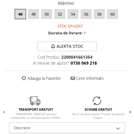
Mărime
:
46
48
50
52
54
56
58
60
STOC EPUIZAT
Durata de livrare:
1
ALERTA STOC
Cod Produs:
2200041661354
Ai nevoie de ajutor?
0730 069 218
Adauga la Favorite
Cere informatii
TRANSPORT GRATUIT
SCHIMB GRATUIT
TRANSPORT GRATUIT pentru
Nu ti se potriveste? Trimiti produsul
comenzile cu valoare peste 298lei!
inapoi.
Descriere