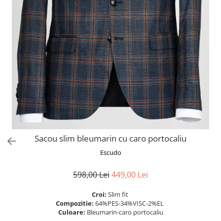
Sacou slim bleumarin cu caro portocaliu
Escudo
598,00 Lei
449,00 Lei
Croi:
Slim fit
Compozitie:
64%PES-34%VISC-2%EL
Culoare:
Bleumarin-caro portocaliu