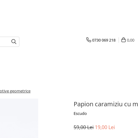
0730 069 218
0,00
otive geometrice
Papion caramiziu cu m
Escudo
59,00 Lei
19,00 Lei