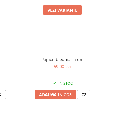
VEZI VARIANTE
Papion bleumarin uni
59,00 Lei
IN STOC
ADAUGA IN COS
AD