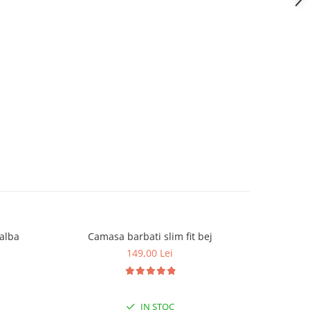
 alba
Camasa barbati slim fit bej
Camas
149,00 Lei
IN STOC