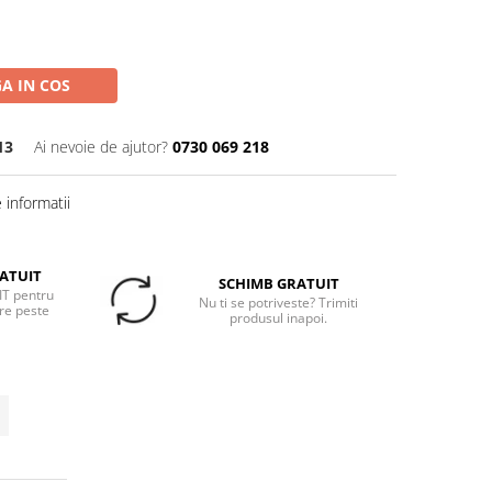
A IN COS
13
Ai nevoie de ajutor?
0730 069 218
informatii
ATUIT
SCHIMB GRATUIT
T pentru
Nu ti se potriveste? Trimiti
re peste
produsul inapoi.