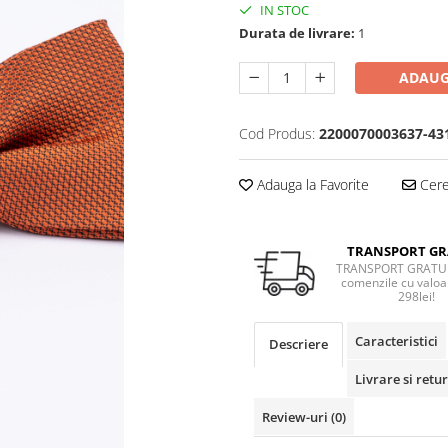
IN STOC
Durata de livrare:
1
ADAUG
Cod Produs:
2200070003637-43
Adauga la Favorite
Cere 
TRANSPORT GR
TRANSPORT GRATUI
comenzile cu valoa
298lei!
Caracteristici
Descriere
Livrare si retur
Review-uri
(0)