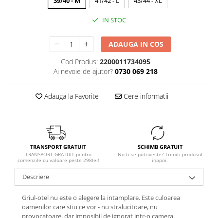
39/40 - M
41/42 - L
43/44 - XL
IN STOC
ADAUGA IN COS
Cod Produs:
2200011734095
Ai nevoie de ajutor?
0730 069 218
Adauga la Favorite
Cere informatii
TRANSPORT GRATUIT
SCHIMB GRATUIT
TRANSPORT GRATUIT pentru
Nu ti se potriveste? Trimiti produsul
comenzile cu valoare peste 298lei!
inapoi.
Descriere
Griul-otel nu este o alegere la intamplare. Este culoarea
oamenilor care stiu ce vor - nu stralucitoare, nu
provocatoare, dar imposibil de ignorat intr-o camera.