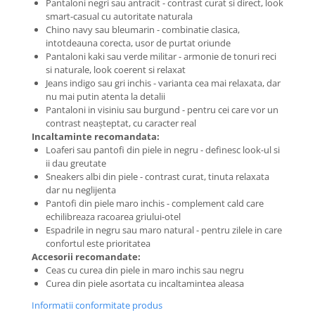
Pantaloni negri sau antracit - contrast curat si direct, look
smart-casual cu autoritate naturala
Chino navy sau bleumarin - combinatie clasica,
intotdeauna corecta, usor de purtat oriunde
Pantaloni kaki sau verde militar - armonie de tonuri reci
si naturale, look coerent si relaxat
Jeans indigo sau gri inchis - varianta cea mai relaxata, dar
nu mai putin atenta la detalii
Pantaloni in visiniu sau burgund - pentru cei care vor un
contrast neașteptat, cu caracter real
Incaltaminte recomandata:
Loaferi sau pantofi din piele in negru - definesc look-ul si
ii dau greutate
Sneakers albi din piele - contrast curat, tinuta relaxata
dar nu neglijenta
Pantofi din piele maro inchis - complement cald care
echilibreaza racoarea griului-otel
Espadrile in negru sau maro natural - pentru zilele in care
confortul este prioritatea
Accesorii recomandate:
Ceas cu curea din piele in maro inchis sau negru
Curea din piele asortata cu incaltamintea aleasa
Informatii conformitate produs