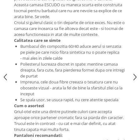
Aceasta camasa ESCUDO cu maneca scurta este construita
tocmai pentru barbatul care nu are nevoie sa explice de ce
arata bine. Se vede.
Croiul si gulerul clasic o tin departe de orice exces. Nu este o
camasa care incearca sa fie altceva decat este - si tocmai de
aceea functioneaza in atat de multe contexte.
Calitatea care se simte
Bumbacul din compozitia 60/40 aduce aerul si senzatia
pe piele pe care nicio fibra sintetica nu o poate replica
- mai ales in zilele calde
Poliesterul lucreaza discret in spate: mentine camasa
dreapta, fara cute, fara pierderea formei dupa ore intregi
de purtat
Impreuna, cele doua fibre creeaza o tesatura care nu
oboseste vizual - arata la fel de bine la sfarsitul zilei ca la
inceput
Se spala usor, se usuca rapid, nu cere atentie speciala
Cum o asortezi
Griul-otel este una dintre putinele culori care accepta
aproape orice partener cromatic fara sa piarda din caracter.
Trucul este in contrast - cu cat e mai clar definit, cu atat
tinuta capata mai multa forta.
Pantaloni recomandati: