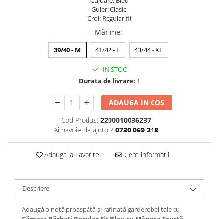
Culoare: Bleu
Guler: Clasic
Croi: Regular fit
Mărime
:
39/40 - M
41/42 - L
43/44 - XL
IN STOC
Durata de livrare:
1
ADAUGA IN COS
Cod Produs:
2200010036237
Ai nevoie de ajutor?
0730 069 218
Adauga la Favorite
Cere informatii
Descriere
Adaugă o notă proaspătă și rafinată garderobei tale cu
Cămașa Bărbați Regular Fit Bleu cu Mâneca Scurtă