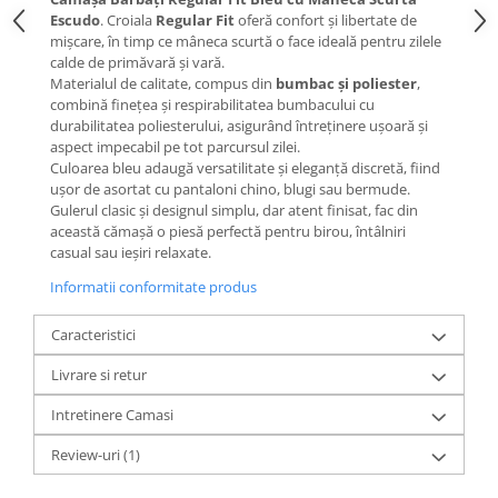
Escudo
. Croiala
Regular Fit
oferă confort și libertate de
mișcare, în timp ce mâneca scurtă o face ideală pentru zilele
calde de primăvară și vară.
Materialul de calitate, compus din
bumbac și poliester
,
combină finețea și respirabilitatea bumbacului cu
durabilitatea poliesterului, asigurând întreținere ușoară și
aspect impecabil pe tot parcursul zilei.
Culoarea bleu adaugă versatilitate și eleganță discretă, fiind
ușor de asortat cu pantaloni chino, blugi sau bermude.
Gulerul clasic și designul simplu, dar atent finisat, fac din
această cămașă o piesă perfectă pentru birou, întâlniri
casual sau ieșiri relaxate.
Informatii conformitate produs
Caracteristici
Livrare si retur
Intretinere Camasi
Review-uri
(1)