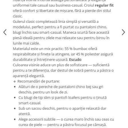
uniformei tale casual sau business-casual. Croiul
regular fit
oferă confort şi libertate de mişcare, fără a pierde din stilul
clasic.
Gulerul clasic completează linia simplă și versatilă a
modelului, perfect pentru a fi purtat cu pantaloni chino,
blugi închis sau smart-casual. Maneca scurtă face această
piesă ideală pentru zilele mai relaxate sau pentru birou în
lunile mai calde.
Materialul este un mix practic: 55 % bumbac oferă
respirabilitate şi fineţe la atingere, iar 45 % poliester asigură
durabilitate şi întreținere ușoară.
Escudo
Culoarea visinie aduce un plus de sofisticare — suficientă
pentru a te diferenția, dar destul de sobră pentru a păstra o
aparență elegantă.
🔹 Recomandări de purtare:
Alături de o pereche de pantaloni chino bej sau gri
deschis, pentru un look de zi.
Cu blugi de tip slim şi pantofi loafers pentru o ținută
smart-casual.
Sub un sacou deschis, pentru o apariție relaxată dar
atentă.
Alege accesorii subtile — o curea maro închis sau ceas cu
curea de piele — pentru a păstra focusul pe cămașă.