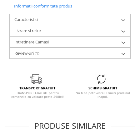
Informatii conformitate produs
Caracteristici
Livrare si retur
Intretinere Camasi
Review-uri
(1)
TRANSPORT GRATUIT
SCHIMB GRATUIT
TRANSPORT GRATUIT pentru
Nu ti se potriveste? Trimiti produsul
comenzile cu valoare peste 298lei!
inapoi.
PRODUSE SIMILARE