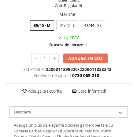
Guler: Clasic
Croi: Regular fit
Mărime
:
39/40 - M
41/42 - L
43/44 - XL
IN STOC
Durata de livrare:
1
ADAUGA IN COS
Cod Produs:
2200011398020/2200011323343
Ai nevoie de ajutor?
0730 069 218
Adauga la Favorite
Cere informatii
Descriere
Adaugă un plus de eleganță discretă garderobei tale cu
Cămașa Bărbați Regular Fit Albastră cu Mâneca Scurtă
Escudo. Croiala Regular Fit oferă confort și libertate de