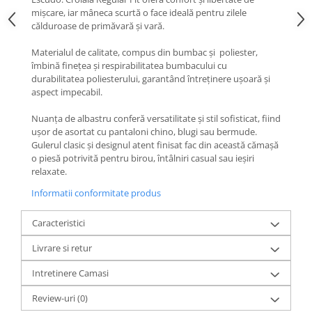
mișcare, iar mâneca scurtă o face ideală pentru zilele
călduroase de primăvară și vară.
Materialul de calitate, compus din bumbac și poliester,
îmbină finețea și respirabilitatea bumbacului cu
durabilitatea poliesterului, garantând întreținere ușoară și
aspect impecabil.
Nuanța de albastru conferă versatilitate și stil sofisticat, fiind
ușor de asortat cu pantaloni chino, blugi sau bermude.
Gulerul clasic și designul atent finisat fac din această cămașă
o piesă potrivită pentru birou, întâlniri casual sau ieșiri
relaxate.
Informatii conformitate produs
Caracteristici
Livrare si retur
Intretinere Camasi
Review-uri
(0)