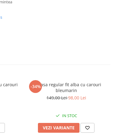
amintea
us
u carouri
Camasa regular fit alba cu carouri
Camasa ba
-34%
bleumarin
imprimeu 
149,00 Lei
98,00 Lei
IN STOC
VEZI VARIANTE
V