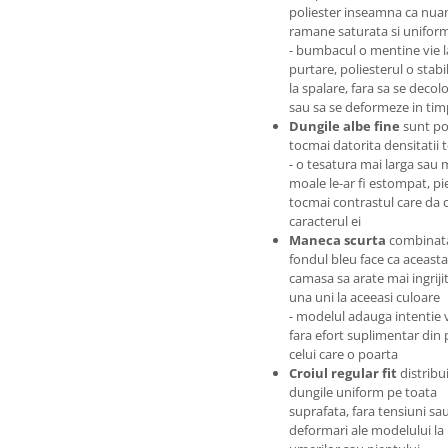
poliester inseamna ca nua
ramane saturata si unifor
- bumbacul o mentine vie l
purtare, poliesterul o stabi
la spalare, fara sa se decol
sau sa se deformeze in tim
Dungile albe fine
sunt po
tocmai datorita densitatii t
- o tesatura mai larga sau 
moale le-ar fi estompat, p
tocmai contrastul care da 
caracterul ei
Maneca scurta
combinat
fondul bleu face ca aceasta
camasa sa arate mai ingriji
una uni la aceeasi culoare
- modelul adauga intentie 
fara efort suplimentar din 
celui care o poarta
Croiul regular fit
distribu
dungile uniform pe toata
suprafata, fara tensiuni sa
deformari ale modelului la 