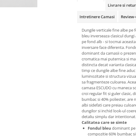
Livrare si retur
Intretinere Camasi
Review-
Dungile verticale fine albe pe 
bleu inverseaza clasicul dungi 
pe fond alb - si tocmai aceasta
inversare face diferenta. Fond
dominant da camasii o prezen
cromatica mai puternica si ma
distincta decat varianta clasica
timp ce dungile albe fine aduc
luminozitate si structura vizua
sa fragmenteze culoarea. Acea
camasa ESCUDO cu maneca sc
croi regular fit si guler clasic, 
bumbac si 40% poliester, are n
albi sidefati care preiau culoar
dungilor si inchid look-ul coer
detaliu simplu dar intentionat
Calitatea care se simte
Fondul bleu
dominant pe
compozitie 60% bumbac s