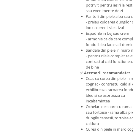
potrivit pentru iesiri la res
sau evenimente de zi
Pantofi din piele alba sau 
- preiau culoarea dungilor 
look coerent si estival
Espadrile in bej sau crem
- armonie calda care comp
fondul bleu fara sa il domi
Sandale din piele in maro 
- pentru zilele complet rela
contrastul cald functioneaza
de bine
✅
Accesorii recomandate:
Ceas cu curea din piele in
cognac - contrastul cald al 
echilibreaza racoarea fond
bleu si se asorteaza cu
incaltamintea
Ochelari de soare cu rama 
sau tortoise - rama alba pr
dungile camasii, tortoise 
caldura
Curea din piele in maro co