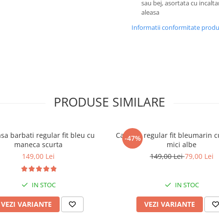
sau bej, asortata cu incalt
aleasa
Informatii conformitate prod
PRODUSE SIMILARE
a barbati regular fit bleu cu
Camasa regular fit bleumarin c
-47%
maneca scurta
mici albe
149,00 Lei
149,00 Lei
79,00 Lei
IN STOC
IN STOC
VEZI VARIANTE
VEZI VARIANTE