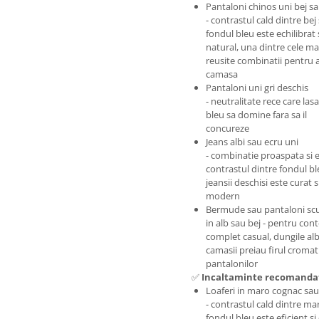
Pantaloni chinos uni bej s
- contrastul cald dintre bej 
fondul bleu este echilibrat 
natural, una dintre cele ma
reusite combinatii pentru 
camasa
Pantaloni uni gri deschis
- neutralitate rece care las
bleu sa domine fara sa il
concureze
Jeans albi sau ecru uni
- combinatie proaspata si e
contrastul dintre fondul bl
jeansii deschisi este curat s
modern
Bermude sau pantaloni scu
in alb sau bej - pentru con
complet casual, dungile alb
camasii preiau firul cromati
pantalonilor
✅
Incaltaminte recomanda
Loaferi in maro cognac sau
- contrastul cald dintre mar
fondul bleu este eficient si