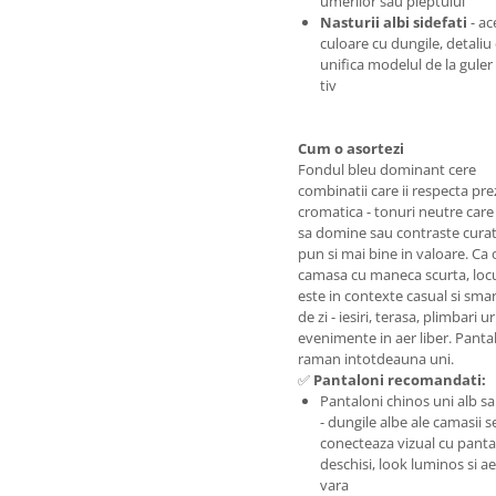
umerilor sau pieptului
Nasturii albi sidefati
- ac
culoare cu dungile, detaliu
unifica modelul de la guler
tiv
Cum o asortezi
Fondul bleu dominant cere
combinatii care ii respecta pr
cromatica - tonuri neutre care i
sa domine sau contraste curate
pun si mai bine in valoare. Ca 
camasa cu maneca scurta, locu
este in contexte casual si smar
de zi - iesiri, terasa, plimbari u
evenimente in aer liber. Pantal
raman intotdeauna uni.
✅
Pantaloni recomandati:
Pantaloni chinos uni alb s
- dungile albe ale camasii s
conecteaza vizual cu panta
deschisi, look luminos si a
vara