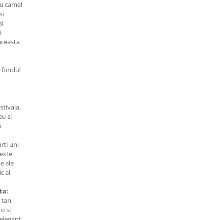
au camel
si
si
i
aceasta
a fondul
stivala,
eu si
i
rti uni
texte
e ale
c al
ta:
 tan
o si
 elegant,