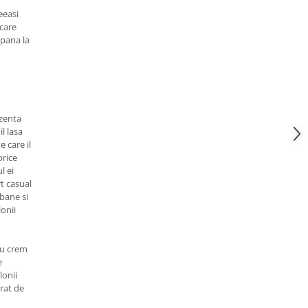
eeasi
 care
 pana la
ezenta
l lasa
 care il
orice
l ei
t casual
rbane si
onii
au crem
e
lonii
erat de