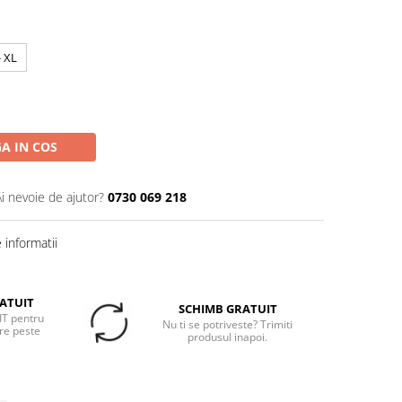
- XL
A IN COS
Ai nevoie de ajutor?
0730 069 218
informatii
ATUIT
SCHIMB GRATUIT
T pentru
Nu ti se potriveste? Trimiti
re peste
produsul inapoi.