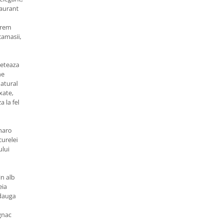
taurant
crem
camasii,
leteaza
ne
natural
xate,
 la fel
 maro
curelei
ului
in alb
eia
adauga
gnac