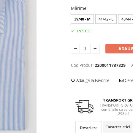
Mărime
:
39/40 - M
41/42 - L
43/44 
IN STOC
ADAUG
Cod Produs:
2200011737829
Adauga la Favorite
Cere 
TRANSPORT GR
TRANSPORT GRATUI
comenzile cu valoa
298lei!
Caracteristici
Descriere