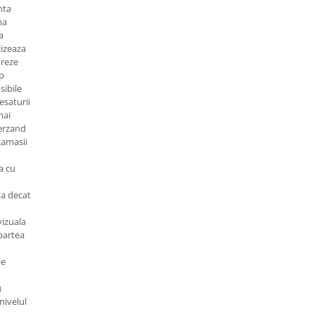
nta
ma
a
lizeaza
oreze
p
sibile
esaturii
mai
ierzand
camasii
a cu
ta decat
vizuala
partea
ie
u
nivelul