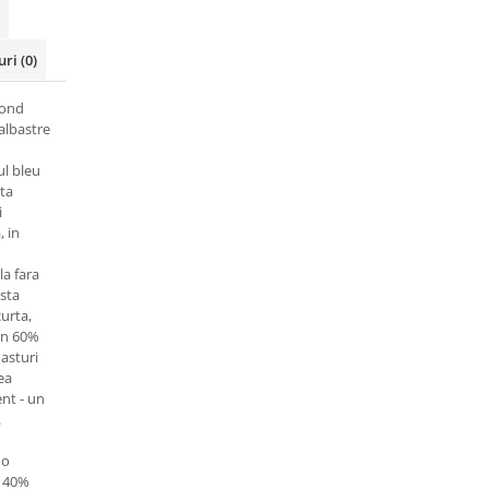
uri
(0)
fond
albastre
ul bleu
ta
i
, in
la fara
sta
urta,
din 60%
asturi
ea
ent - un
.
 o
i 40%