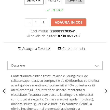
39/40 - M
41/42 - L
43/44 - XL
IN STOC
ADAUGA IN COS
Cod Produs:
2200011703541
Ai nevoie de ajutor?
0730 069 218
Adauga la Favorite
Cere informatii
Descriere
Confectionata dintr-o tesatura alba cu dungi bleu, de
calitate superioara, cu compozitie de 60%bumbac ce iti ofera
avantajul de a mentine corpul aerisit si 40% poliester ce iti
ofera avantajul unei intretineri usoare, rezistenta si
elasticitate. Tesatura este placuta la atingere si ofera atat
confort cat si eleganta. Camasa are croi regular fit (clasic),
maneca scurta, guler clasic, nasturi in contrast. Pentru a
oferi o imagine cat mai prezentabila, si pentru a