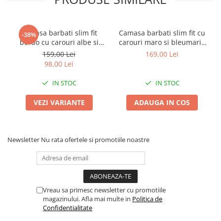
Camasa barbati slim fit
Camasa barbati slim fit cu
-38%
bordo cu carouri albe si
carouri maro si bleumarin
bleumarin
2XL
159,00 Lei
169,00 Lei
98,00 Lei
IN STOC
IN STOC
VEZI VARIANTE
ADAUGA IN COS
Newsletter
Nu rata ofertele si promotiile noastre
Vreau sa primesc newsletter cu promotiile
magazinului. Afla mai multe in
Politica de
Confidentialitate