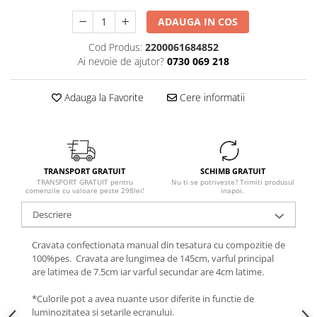
ADAUGA IN COS
Cod Produs:
2200061684852
Ai nevoie de ajutor?
0730 069 218
Adauga la Favorite
Cere informatii
TRANSPORT GRATUIT
SCHIMB GRATUIT
TRANSPORT GRATUIT pentru
Nu ti se potriveste? Trimiti produsul
comenzile cu valoare peste 298lei!
inapoi.
Descriere
Cravata confectionata manual din tesatura cu compozitie de
100%pes. Cravata are lungimea de 145cm, varful principal
are latimea de 7.5cm iar varful secundar are 4cm latime.
*Culorile pot a avea nuante usor diferite in functie de
luminozitatea si setarile ecranului.