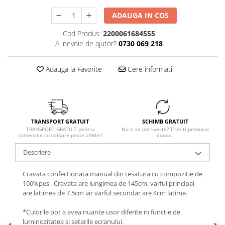
ADAUGA IN COS
Cod Produs:
2200061684555
Ai nevoie de ajutor?
0730 069 218
Adauga la Favorite
Cere informatii
TRANSPORT GRATUIT
SCHIMB GRATUIT
TRANSPORT GRATUIT pentru
Nu ti se potriveste? Trimiti produsul
comenzile cu valoare peste 298lei!
inapoi.
Descriere
Cravata confectionata manual din tesatura cu compozitie de
100%pes. Cravata are lungimea de 145cm, varful principal
are latimea de 7.5cm iar varful secundar are 4cm latime.
*Culorile pot a avea nuante usor diferite in functie de
luminozitatea si setarile ecranului.