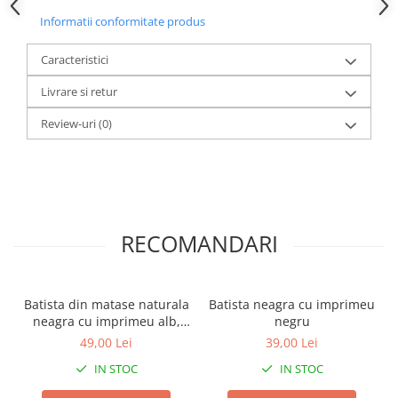
Informatii conformitate produs
Caracteristici
Livrare si retur
Review-uri
(0)
RECOMANDARI
Batista din matase naturala
Batista neagra cu imprimeu
neagra cu imprimeu alb,
negru
maro si albastru
49,00 Lei
39,00 Lei
IN STOC
IN STOC