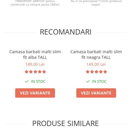
TRANSPORT GRATUIT pentru
Nu ti se potriveste? Trimiti produsul
comenzile cu valoare peste 298lei!
inapoi.
RECOMANDARI
Camasa barbati inalti slim
Camasa barbati inalti slim
fit alba TALL
fit neagra TALL
149,00 Lei
149,00 Lei
IN STOC
IN STOC
VEZI VARIANTE
VEZI VARIANTE
PRODUSE SIMILARE