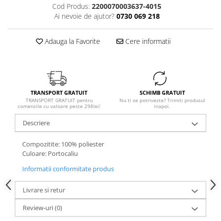
Cod Produs:
2200070003637-4015
Ai nevoie de ajutor?
0730 069 218
Adauga la Favorite
Cere informatii
TRANSPORT GRATUIT
SCHIMB GRATUIT
TRANSPORT GRATUIT pentru
Nu ti se potriveste? Trimiti produsul
comenzile cu valoare peste 298lei!
inapoi.
Descriere
Compozitite: 100% poliester
Culoare: Portocaliu
Informatii conformitate produs
Livrare si retur
Review-uri
(0)