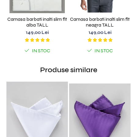
Camasa barbati inalti slim fit
Camasa barbati inalti slim fit
C
alba TALL
neagra TALL
149,00 Lei
149,00 Lei
IN STOC
IN STOC
Produse similare