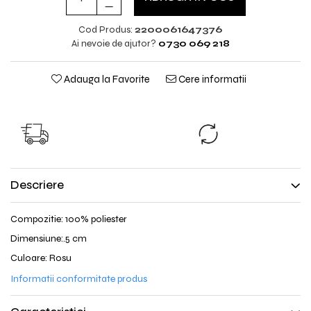
Cod Produs:
2200061647376
Ai nevoie de ajutor?
0730 069 218
Adauga la Favorite
Cere informatii
TRANSPORT GRATUIT
SCHIMB GRAT
TRANSPORT GRATUIT pentru
Nu ti se potriveste?
comenzile cu valoare peste
produsul inap
298lei!
Descriere
Compozitie: 100% poliester
Dimensiune:.5 cm
Culoare: Rosu
Informatii conformitate produs