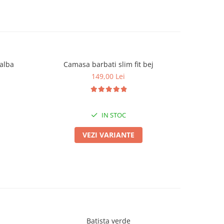
 alba
Camasa barbati slim fit bej
Camas
149,00 Lei
IN STOC
VEZI VARIANTE
Batista verde