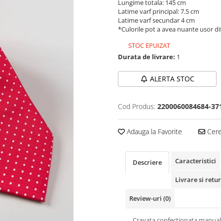
Lungime totala: 145 cm
Latime varf principal: 7.5 cm
Latime varf secundar 4 cm
*Culorile pot a avea nuante usor dif
STOC EPUIZAT
Durata de livrare:
1
ALERTA STOC
Cod Produs:
2200060084684-37
Adauga la Favorite
Cere 
Caracteristici
Descriere
Livrare si retur
Review-uri
(0)
Cravata confectionata manual