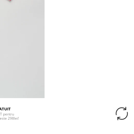
ATUIT
T pentru
este 298lei!