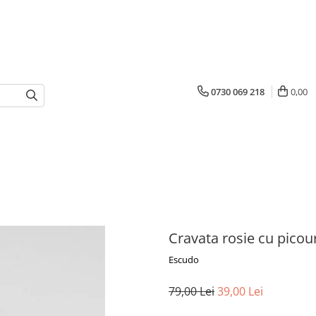
0730 069 218
0,00
Cravata rosie cu picour
Escudo
79,00 Lei
39,00 Lei