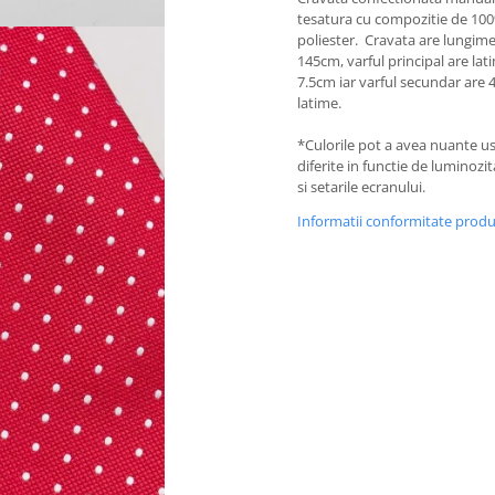
tesatura cu compozitie de 10
poliester. Cravata are lungim
145cm, varful principal are la
7.5cm iar varful secundar are
latime.
*Culorile pot a avea nuante u
diferite in functie de luminozi
si setarile ecranului.
Informatii conformitate prod