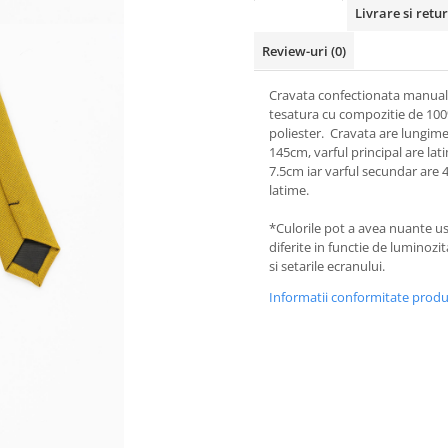
Livrare si retur
Review-uri
(0)
Cravata confectionata manual
tesatura cu compozitie de 10
poliester. Cravata are lungim
145cm, varful principal are la
7.5cm iar varful secundar are
latime.
*Culorile pot a avea nuante u
diferite in functie de luminozi
si setarile ecranului.
Informatii conformitate prod