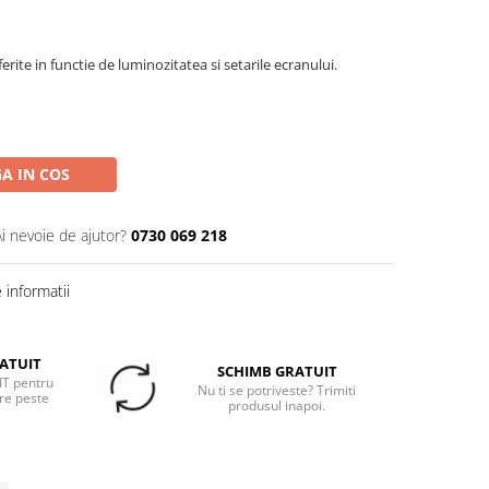
erite in functie de luminozitatea si setarile ecranului.
A IN COS
Ai nevoie de ajutor?
0730 069 218
informatii
ATUIT
SCHIMB GRATUIT
T pentru
Nu ti se potriveste? Trimiti
re peste
produsul inapoi.