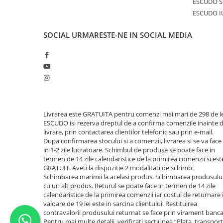
ESCUDO S
ESCUDO I
SOCIAL
URMARESTE-NE IN SOCIAL MEDIA
Livrarea este GRATUITA pentru comenzi mai mari de 298 de le
ESCUDO isi rezerva dreptul de a confirma comenzile inainte 
livrare, prin contactarea clientilor telefonic sau prin e-mail.
Dupa confirmarea stocului si a comenzii, livrarea si se va face
in 1-2 zile lucratoare. Schimbul de produse se poate face in
termen de 14 zile calendaristice de la primirea comenzii si est
GRATUIT. Aveti la dispozitie 2 modalitati de schimb:
Schimbarea marimii la acelasi produs. Schimbarea produsulu
cu un alt produs. Returul se poate face in termen de 14 zile
calendaristice de la primirea comenzii iar costul de returnare 
valoare de 19 lei este in sarcina clientului. Restituirea
contravalorii produsului returnat se face prin virament banca
Pentru mai multe detalii, verificati sectiunea “Plata, transport