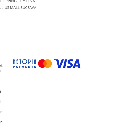
HOPPING CITY DEVA
ULIUS MALL SUCEAVA
i.
de
e
i
in
r.