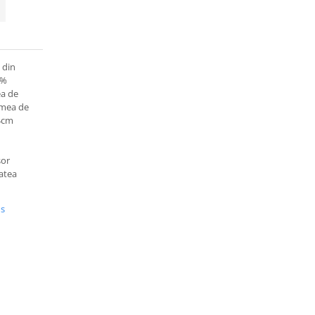
 din
0%
ea de
timea de
 4cm
sor
tatea
us