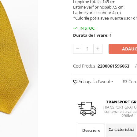
Lungime totala: 145 cm
Latime varf principal: 7.5 cm
Latime varf secundar 4 cm
*Culorile pot a avea nuante usor dif
IN STOC
Durata de livrare:
1
ADAUG
Cod Produs:
2200061596063
Adauga la Favorite
Cere 
TRANSPORT GR
TRANSPORT GRATUI
comenzile cu valoa
298lei!
Caracteristici
Descriere