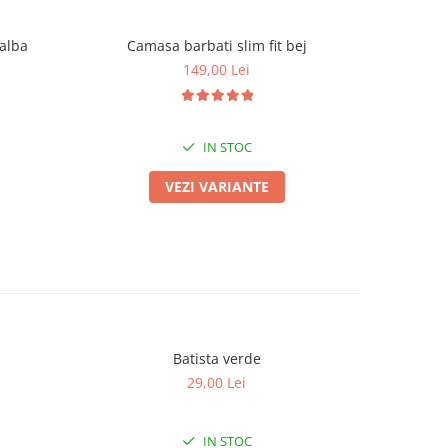
 alba
Camasa barbati slim fit bej
Camas
149,00 Lei
IN STOC
VEZI VARIANTE
Batista verde
29,00 Lei
IN STOC