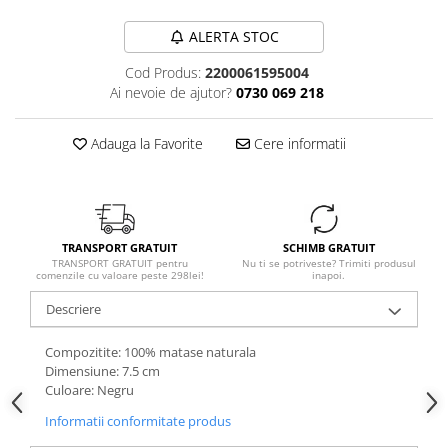
ALERTA STOC
Cod Produs:
2200061595004
Ai nevoie de ajutor?
0730 069 218
Adauga la Favorite
Cere informatii
TRANSPORT GRATUIT
SCHIMB GRATUIT
TRANSPORT GRATUIT pentru
Nu ti se potriveste? Trimiti produsul
comenzile cu valoare peste 298lei!
inapoi.
Descriere
Compozitite: 100% matase naturala
Dimensiune: 7.5 cm
Culoare: Negru
Informatii conformitate produs