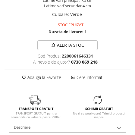
Latime varf principal: 7.5 cm
Latime varf secundar 4 cm
Culoare
:
Verde
STOC EPUIZAT
Durata de livrare:
1
ALERTA STOC
Cod Produs:
2200061646331
Ai nevoie de ajutor?
0730 069 218
Adauga la Favorite
Cere informatii
TRANSPORT GRATUIT
SCHIMB GRATUIT
TRANSPORT GRATUIT pentru
Nu ti se potriveste? Trimiti produsul
comenzile cu valoare peste 298lei!
inapoi.
Descriere