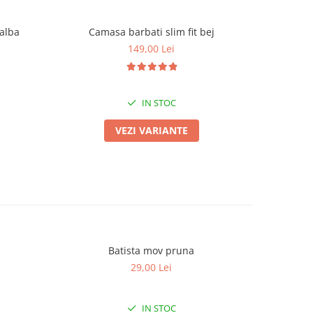
 alba
Camasa barbati slim fit bej
Camas
149,00 Lei
IN STOC
VEZI VARIANTE
Batista mov pruna
29,00 Lei
IN STOC