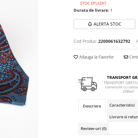
STOC EPUIZAT
Durata de livrare:
1
ALERTA STOC
Cod Produs:
2200061632792
Adauga la Favorite
Cere 
TRANSPORT GR
TRANSPORT GRATUI
comenzile cu valoa
298lei!
Caracteristici
Descriere
Livrare si retur
Review-uri
(0)