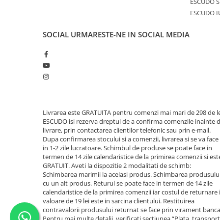
ESCUDO S
ESCUDO I
SOCIAL
URMARESTE-NE IN SOCIAL MEDIA
Livrarea este GRATUITA pentru comenzi mai mari de 298 de le
ESCUDO isi rezerva dreptul de a confirma comenzile inainte 
livrare, prin contactarea clientilor telefonic sau prin e-mail.
Dupa confirmarea stocului si a comenzii, livrarea si se va face
in 1-2 zile lucratoare. Schimbul de produse se poate face in
termen de 14 zile calendaristice de la primirea comenzii si est
GRATUIT. Aveti la dispozitie 2 modalitati de schimb:
Schimbarea marimii la acelasi produs. Schimbarea produsulu
cu un alt produs. Returul se poate face in termen de 14 zile
calendaristice de la primirea comenzii iar costul de returnare 
valoare de 19 lei este in sarcina clientului. Restituirea
contravalorii produsului returnat se face prin virament banca
Pentru mai multe detalii, verificati sectiunea “Plata, transport