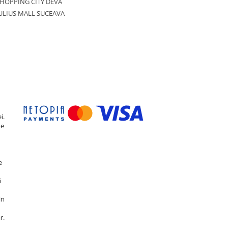
HOPPING CITY DEVA
ULIUS MALL SUCEAVA
i.
de
e
i
in
r.