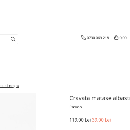
0730 069 218
0,00
osu si negru
Cravata matase albastr
Escudo
119,00 Lei
39,00 Lei