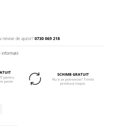
Ai nevoie de ajutor?
0730 069 218
informatii
ATUIT
SCHIMB GRATUIT
T pentru
Nu ti se potriveste? Trimiti
re peste
produsul inapoi.