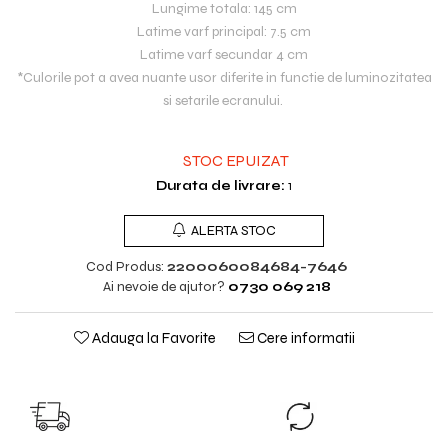
Lungime totala: 145 cm
Latime varf principal: 7.5 cm
Latime varf secundar 4 cm
*Culorile pot a avea nuante usor diferite in functie de luminozitatea
si setarile ecranului.
STOC EPUIZAT
Durata de livrare:
1
ALERTA STOC
Cod Produs:
2200060084684-7646
Ai nevoie de ajutor?
0730 069 218
Adauga la Favorite
Cere informatii
TRANSPORT GRATUIT
SCHIMB GRAT
TRANSPORT GRATUIT pentru
Nu ti se potriveste?
comenzile cu valoare peste
produsul inap
298lei!