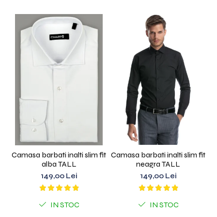
Camasa barbati inalti slim fit
Camasa barbati inalti slim fit
C
alba TALL
neagra TALL
149,00 Lei
149,00 Lei
IN STOC
IN STOC