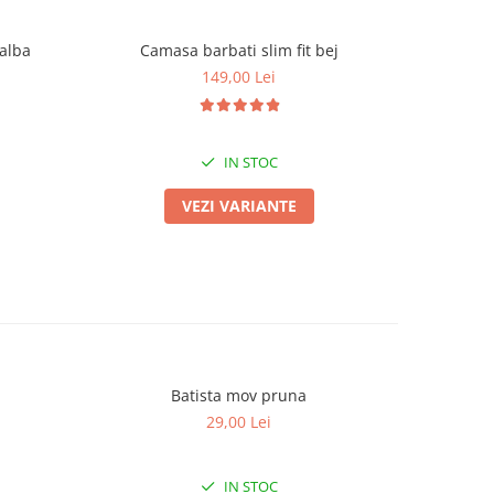
 alba
Camasa barbati slim fit bej
Camas
149,00 Lei
IN STOC
VEZI VARIANTE
Batista mov pruna
29,00 Lei
IN STOC