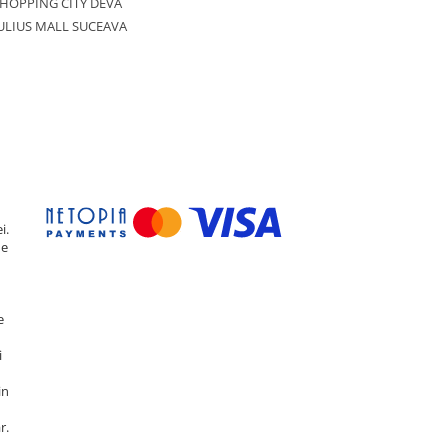
HOPPING CITY DEVA
ULIUS MALL SUCEAVA
i.
de
e
i
in
r.