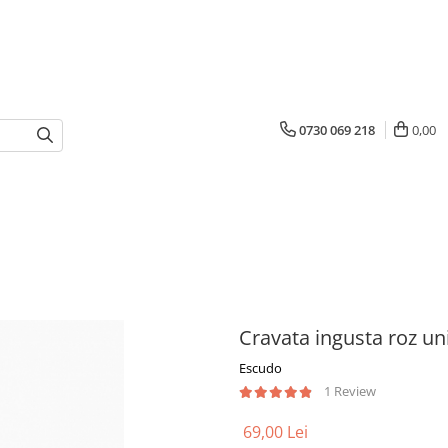
0730 069 218
0,00
Cravata ingusta roz un
Escudo
1 Review
69,00 Lei