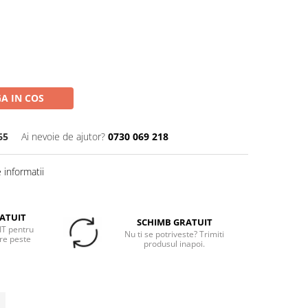
A IN COS
65
Ai nevoie de ajutor?
0730 069 218
informatii
ATUIT
SCHIMB GRATUIT
T pentru
Nu ti se potriveste? Trimiti
re peste
produsul inapoi.