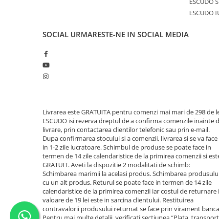
ESCUDO S
ESCUDO I
SOCIAL
URMARESTE-NE IN SOCIAL MEDIA
Livrarea este GRATUITA pentru comenzi mai mari de 298 de le
ESCUDO isi rezerva dreptul de a confirma comenzile inainte 
livrare, prin contactarea clientilor telefonic sau prin e-mail.
Dupa confirmarea stocului si a comenzii, livrarea si se va face
in 1-2 zile lucratoare. Schimbul de produse se poate face in
termen de 14 zile calendaristice de la primirea comenzii si est
GRATUIT. Aveti la dispozitie 2 modalitati de schimb:
Schimbarea marimii la acelasi produs. Schimbarea produsulu
cu un alt produs. Returul se poate face in termen de 14 zile
calendaristice de la primirea comenzii iar costul de returnare 
valoare de 19 lei este in sarcina clientului. Restituirea
contravalorii produsului returnat se face prin virament banca
Pentru mai multe detalii, verificati sectiunea “Plata, transport