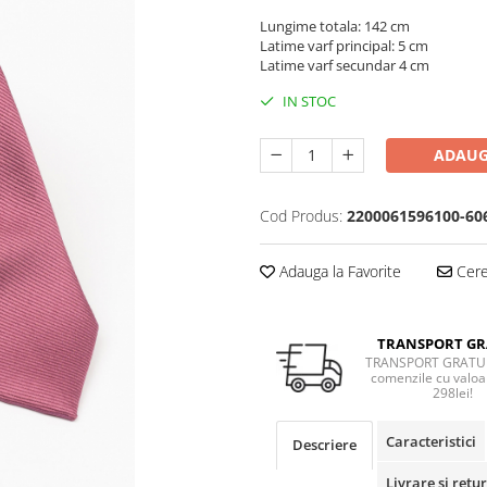
Lungime totala: 142 cm
Latime varf principal: 5 cm
Latime varf secundar 4 cm
IN STOC
ADAUG
Cod Produs:
2200061596100-60
Adauga la Favorite
Cere 
TRANSPORT GR
TRANSPORT GRATUI
comenzile cu valoa
298lei!
Caracteristici
Descriere
Livrare si retur