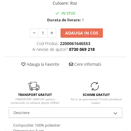
Culoare
:
Roz
IN STOC
Durata de livrare:
1
ADAUGA IN COS
Cod Produs:
2200061646553
Ai nevoie de ajutor?
0730 069 218
Adauga la Favorite
Cere informatii
TRANSPORT GRATUIT
SCHIMB GRATUIT
TRANSPORT GRATUIT pentru
Nu ti se potriveste? Trimiti produsul
comenzile cu valoare peste 298lei!
inapoi.
Descriere
Compozitie: 100% poliester
Dimensiune:.5 cm