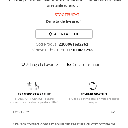
*Culorile pot a avea nuante usor diferite in functie de luminozitatea
si setarile ecranului.
STOC EPUIZAT
Durata de livrare:
1
ALERTA STOC
Cod Produs:
2200061633362
Ai nevoie de ajutor?
0730 069 218
Adauga la Favorite
Cere informatii
TRANSPORT GRATUIT
SCHIMB GRATUIT
TRANSPORT GRATUIT pentru
Nu ti se potriveste? Trimiti produsul
comenzile cu valoare peste 298lei!
inapoi.
Descriere
Cravata confectionata manual din tesatura cu compozitie de