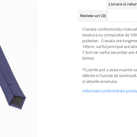
Livrare si retur
Review-uri
(0)
Cravata confectionata manual
tesatura cu compozitie de 10
poliester. Cravata are lungim
145cm, varful principal are la
7.5cm iar varful secundar are
latime.
*Culorile pot a avea nuante u
diferite in functie de luminozi
si setarile ecranului.
Informatii conformitate prod