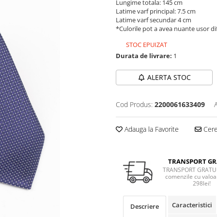
Lungime totala: 145 cm
Latime varf principal: 7.5 cm
Latime varf secundar 4 cm
*Culorile pot a avea nuante usor dif
STOC EPUIZAT
Durata de livrare:
1
ALERTA STOC
Cod Produs:
2200061633409
Adauga la Favorite
Cere 
TRANSPORT GR
TRANSPORT GRATUI
comenzile cu valoa
298lei!
Caracteristici
Descriere