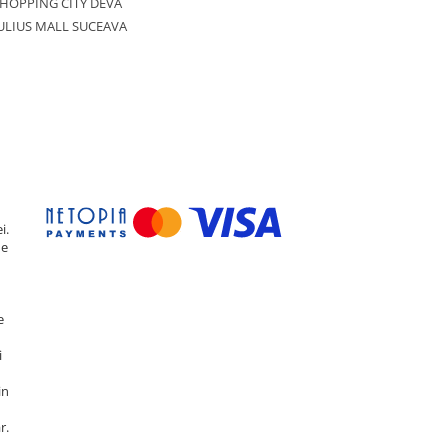
HOPPING CITY DEVA
ULIUS MALL SUCEAVA
i.
de
e
i
in
r.