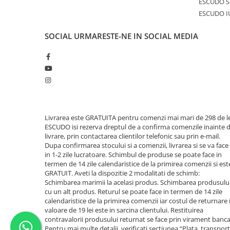
ESCUDO S
ESCUDO I
SOCIAL
URMARESTE-NE IN SOCIAL MEDIA
Livrarea este GRATUITA pentru comenzi mai mari de 298 de le
ESCUDO isi rezerva dreptul de a confirma comenzile inainte 
livrare, prin contactarea clientilor telefonic sau prin e-mail.
Dupa confirmarea stocului si a comenzii, livrarea si se va face
in 1-2 zile lucratoare. Schimbul de produse se poate face in
termen de 14 zile calendaristice de la primirea comenzii si est
GRATUIT. Aveti la dispozitie 2 modalitati de schimb:
Schimbarea marimii la acelasi produs. Schimbarea produsulu
cu un alt produs. Returul se poate face in termen de 14 zile
calendaristice de la primirea comenzii iar costul de returnare 
valoare de 19 lei este in sarcina clientului. Restituirea
contravalorii produsului returnat se face prin virament banca
Pentru mai multe detalii, verificati sectiunea “Plata, transport