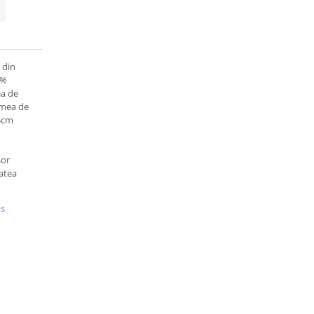
 din
0%
ea de
timea de
 4cm
sor
tatea
us