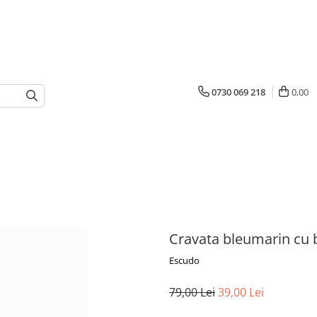
0730 069 218
0,00
Cravata bleumarin cu b
Escudo
79,00 Lei
39,00 Lei