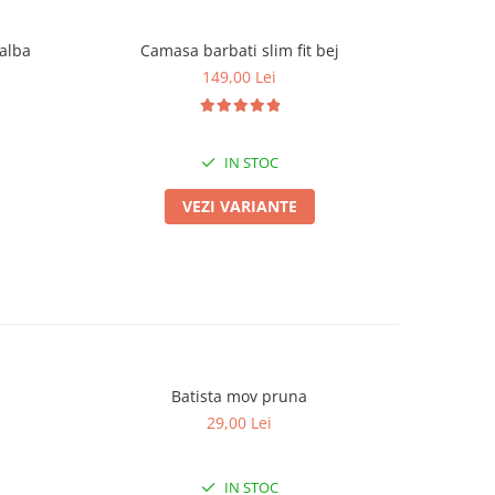
 alba
Camasa barbati slim fit bej
Camas
149,00 Lei
IN STOC
VEZI VARIANTE
Batista mov pruna
29,00 Lei
IN STOC