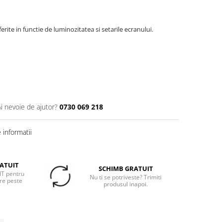
erite in functie de luminozitatea si setarile ecranului.
Ai nevoie de ajutor?
0730 069 218
informatii
ATUIT
SCHIMB GRATUIT
T pentru
Nu ti se potriveste? Trimiti
re peste
produsul inapoi.