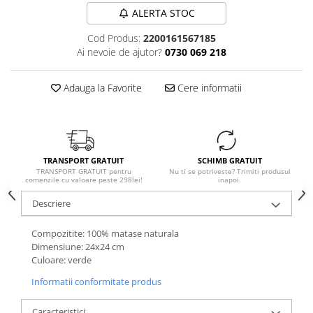
ALERTA STOC
Cod Produs:
2200161567185
Ai nevoie de ajutor?
0730 069 218
Adauga la Favorite
Cere informatii
TRANSPORT GRATUIT
SCHIMB GRATUIT
TRANSPORT GRATUIT pentru
Nu ti se potriveste? Trimiti produsul
comenzile cu valoare peste 298lei!
inapoi.
Descriere
Compozitite: 100% matase naturala
Dimensiune: 24x24 cm
Culoare: verde
Informatii conformitate produs
Caracteristici