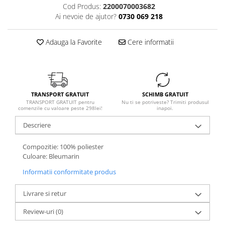
Cod Produs:
2200070003682
Ai nevoie de ajutor?
0730 069 218
Adauga la Favorite
Cere informatii
TRANSPORT GRATUIT
SCHIMB GRATUIT
TRANSPORT GRATUIT pentru
Nu ti se potriveste? Trimiti produsul
comenzile cu valoare peste 298lei!
inapoi.
Descriere
Compozitie: 100% poliester
Culoare: Bleumarin
Informatii conformitate produs
Livrare si retur
Review-uri
(0)