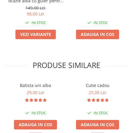
ocazie alba cu guler pentru
papion
149,00 Lei
98,00 Lei
IN STOC
IN STOC
VEZI VARIANTE
ADAUGA IN COS
PRODUSE SIMILARE
Batista uni alba
Cutie cadou
29,00 Lei
25,00 Lei
IN STOC
IN STOC
ADAUGA IN COS
ADAUGA IN COS