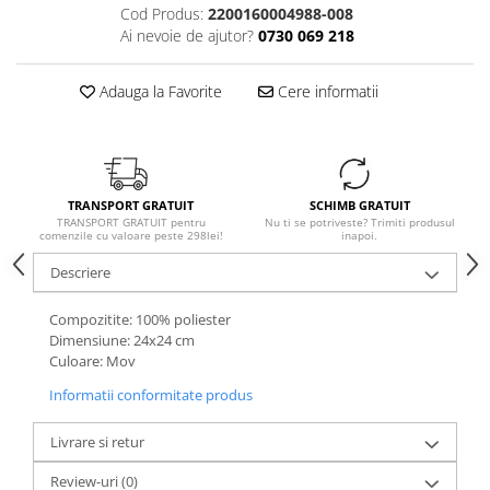
Cod Produs:
2200160004988-008
Ai nevoie de ajutor?
0730 069 218
Adauga la Favorite
Cere informatii
TRANSPORT GRATUIT
SCHIMB GRATUIT
TRANSPORT GRATUIT pentru
Nu ti se potriveste? Trimiti produsul
comenzile cu valoare peste 298lei!
inapoi.
Descriere
Compozitite: 100% poliester
Dimensiune: 24x24 cm
Culoare: Mov
Informatii conformitate produs
Livrare si retur
Review-uri
(0)