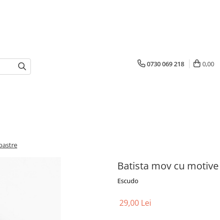
0730 069 218
0,00
bastre
Batista mov cu motive
Escudo
29,00 Lei