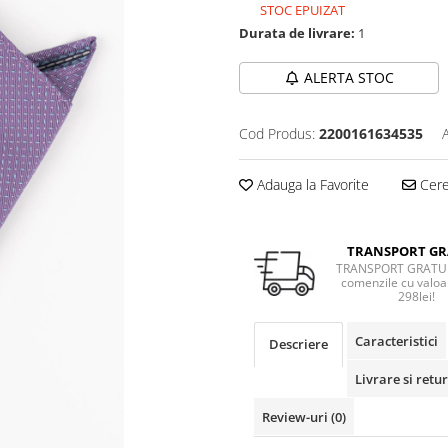
STOC EPUIZAT
Durata de livrare:
1
ALERTA STOC
Cod Produs:
2200161634535
Adauga la Favorite
Cere 
TRANSPORT GR
TRANSPORT GRATUI
comenzile cu valoa
298lei!
Caracteristici
Descriere
Livrare si retur
Review-uri
(0)