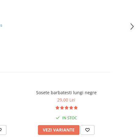
us
Sosete barbatesti lungi negre
Cu
29,00 Lei
IN STOC
VEZI VARIANTE
AD