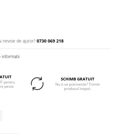
Ai nevoie de ajutor?
0730 069 218
informatii
ATUIT
SCHIMB GRATUIT
T pentru
Nu ti se potriveste? Trimiti
re peste
produsul inapoi.