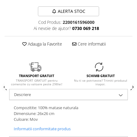
ALERTA STOC
Cod Produs:
2200161596000
Ai nevoie de ajutor?
0730 069 218
Adauga la Favorite
Cere informatii
TRANSPORT GRATUIT
SCHIMB GRATUIT
TRANSPORT GRATUIT pentru
Nu ti se potriveste? Trimiti produsul
comenzile cu valoare peste 298lei!
inapoi.
Descriere
Compozitite: 100% matase naturala
Dimensiune: 26x26 cm
Culoare: Mov
Informatii conformitate produs