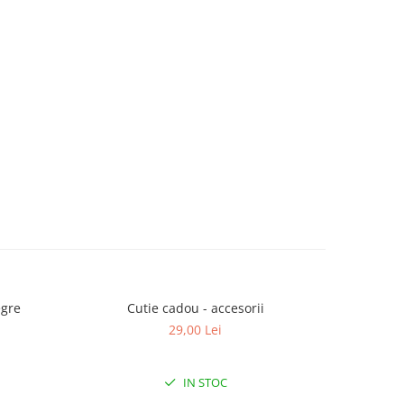
egre
Cutie cadou - accesorii
Cravata 
29,00 Lei
IN STOC