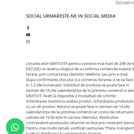
ESCUDO I
SOCIAL
URMARESTE-NE IN SOCIAL MEDIA
Livrarea este GRATUITA pentru comenzi mai mari de 298 de le
ESCUDO isi rezerva dreptul de a confirma comenzile inainte 
livrare, prin contactarea clientilor telefonic sau prin e-mail.
Dupa confirmarea stocului si a comenzii, livrarea si se va face
in 1-2 zile lucratoare. Schimbul de produse se poate face in
termen de 14 zile calendaristice de la primirea comenzii si est
GRATUIT. Aveti la dispozitie 2 modalitati de schimb:
Schimbarea marimii la acelasi produs. Schimbarea produsulu
cu un alt produs. Returul se poate face in termen de 14 zile
calendaristice de la primirea comenzii iar costul de returnare 
valoare de 19 lei este in sarcina clientului. Restituirea
contravalorii produsului returnat se face prin virament banca
Pentru mai multe detalii, verificati sectiunea “Plata, transport
si retur”
Platforma E-commerce by Gomag