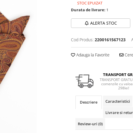
STOC EPUIZAT
Durata de livrare:
1
ALERTA STOC
Cod Produs:
2200161567123
Adauga la Favorite
Cere 
TRANSPORT GR
TRANSPORT GRATUI
comenzile cu valoa
298lei!
Caracteristici
Descriere
Livrare si retur
Review-uri
(0)