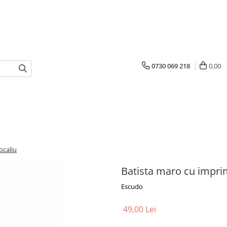
0730 069 218
0,00
ocaliu
Batista maro cu imprim
Escudo
49,00 Lei