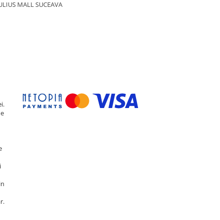
ULIUS MALL SUCEAVA
i.
de
e
i
in
r.