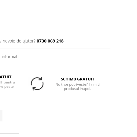
Ai nevoie de ajutor?
0730 069 218
informatii
ATUIT
SCHIMB GRATUIT
T pentru
Nu ti se potriveste? Trimiti
re peste
produsul inapoi.