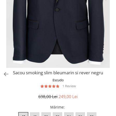
Sacou smoking slim bleumarin si rever negru
Escudo
1 Review
698,00 Lei
249,00 Lei
Mărime
: