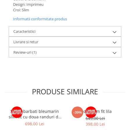
Design: Imprimeu
Croi: Slim
Informatii conformitate produs
Caracteristici
Livrare si retur
Review-uri
(1)
PRODUSE SIMILARE
Sacou barbati bleumarin
Sacou slim fit lila
-39%
slim fit cu doua randuri de
649,00 Lei
nasturi
698,00 Lei
398,00 Lei