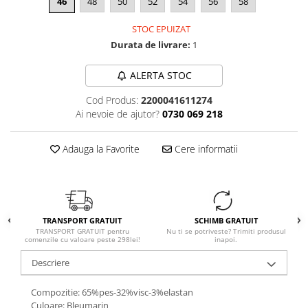
46
48
50
52
54
56
58
STOC EPUIZAT
Durata de livrare:
1
ALERTA STOC
Cod Produs:
2200041611274
Ai nevoie de ajutor?
0730 069 218
Adauga la Favorite
Cere informatii
TRANSPORT GRATUIT
SCHIMB GRATUIT
TRANSPORT GRATUIT pentru
Nu ti se potriveste? Trimiti produsul
comenzile cu valoare peste 298lei!
inapoi.
Descriere
Compozitie: 65%pes-32%visc-3%elastan
Culoare: Bleumarin