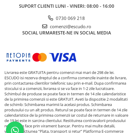
SUPORT CLIENTI
LUNI - VINERI: 08:00 - 16:00
0730 069 218
comenzi@escudo.ro
SOCIAL
URMARESTE-NE IN SOCIAL MEDIA
Livrarea este GRATUITA pentru comenzi mai mari de 298 de lei.
ESCUDO isi rezerva dreptul de a confirma comenzile inainte de livrare,
prin contactarea clientilor telefonic sau prin e-mail. Dupa confirmarea
stocului si a comenzii, livrarea si se va face in 1-2 zile lucratoare.
Schimbul de produse se poate face in termen de 14 zile calendaristice
de la primirea comenzii si este GRATUIT. Aveti la dispozitie 2 modalitati
de schimb: Schimbarea marimii la acelasi produs. Schimbarea
produsului cu un alt produs. Returul se poate face in termen de 14 zile
calendaristice de la primirea comenzii iar costul de returnare in valoare
de 19 lei este in sarcina clientului. Restituirea contravalorii produsului
returnat se face prin virament bancar. Pentru mai multe detalii,
verificati sectiunea “Plata, transport si retur”
Platforma E-commerce