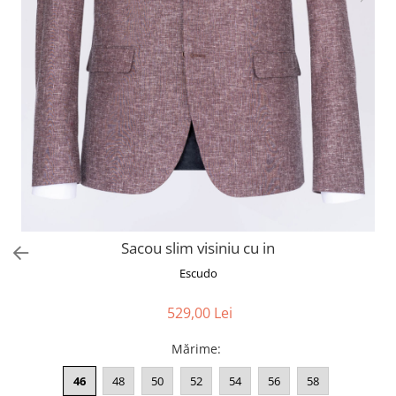
Sacou slim visiniu cu in
Escudo
529,00 Lei
Mărime
:
46
48
50
52
54
56
58