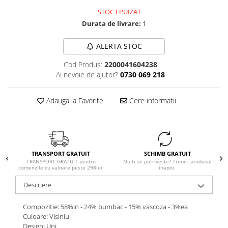
STOC EPUIZAT
Durata de livrare:
1
ALERTA STOC
Cod Produs:
2200041604238
Ai nevoie de ajutor?
0730 069 218
Adauga la Favorite
Cere informatii
TRANSPORT GRATUIT
SCHIMB GRATUIT
TRANSPORT GRATUIT pentru
Nu ti se potriveste? Trimiti produsul
comenzile cu valoare peste 298lei!
inapoi.
Descriere
Compozitie: 58%in - 24% bumbac - 15% vascoza - 3%ea
Culoare: Visiniu
Design: Uni