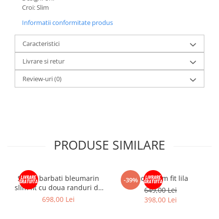
Croi: Slim
Informatii conformitate produs
Caracteristici
Livrare si retur
Review-uri
(0)
PRODUSE SIMILARE
Sacou barbati bleumarin
Sacou slim fit lila
-39%
slim fit cu doua randuri de
649,00 Lei
nasturi
698,00 Lei
398,00 Lei