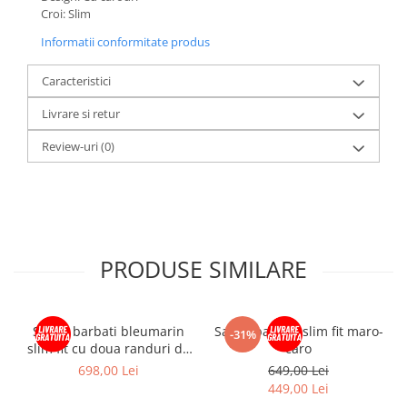
Croi: Slim
Informatii conformitate produs
Caracteristici
Livrare si retur
Review-uri
(0)
PRODUSE SIMILARE
Sacou barbati bleumarin
Sacou barbati slim fit maro-
-31%
slim fit cu doua randuri de
caro
nasturi
698,00 Lei
649,00 Lei
449,00 Lei