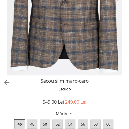
Sacou slim maro-caro
Escudo
549,00 Lei
249,00 Lei
Mărime
:
46
48
50
52
54
56
58
60