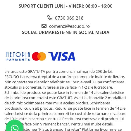
SUPORT CLIENTI
LUNI - VINERI: 08:00 - 16:00
0730 069 218
comenzi@escudo.ro
SOCIAL
URMARESTE-NE IN SOCIAL MEDIA
Livrarea este GRATUITA pentru comenzi mai mari de 298 de lei.
ESCUDO isi rezerva dreptul de a confirma comenzile inainte de livrare,
prin contactarea clientilor telefonic sau prin e-mail. Dupa confirmarea
stocului si a comenzii, livrarea si se va face in 1-2 zile lucratoare.
Schimbul de produse se poate face in termen de 14 zile calendaristice
de la primirea comenzii si este GRATUIT. Aveti la dispozitie 2 modalitati
de schimb: Schimbarea marimii la acelasi produs. Schimbarea
produsului cu un alt produs. Returul se poate face in termen de 14 zile
calendaristice de la primirea comenzii iar costul de returnare in valoare
de 19 lei este in sarcina clientului. Restituirea contravalorii produsului
returnat se face prin virament bancar. Pentru mai multe detalii,
verificati sectiunea “Plata, transport si retur”
Platforma E-commerce