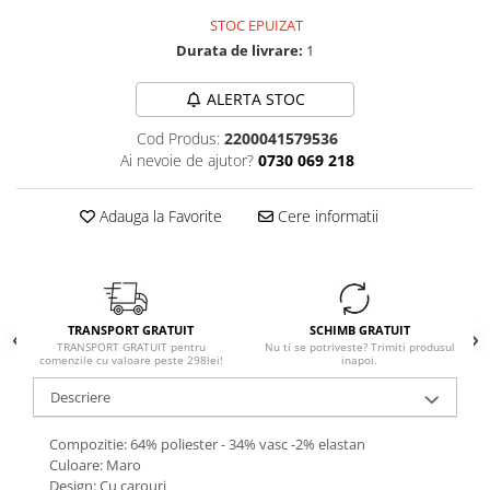
STOC EPUIZAT
Durata de livrare:
1
ALERTA STOC
Cod Produs:
2200041579536
Ai nevoie de ajutor?
0730 069 218
Adauga la Favorite
Cere informatii
TRANSPORT GRATUIT
SCHIMB GRATUIT
TRANSPORT GRATUIT pentru
Nu ti se potriveste? Trimiti produsul
comenzile cu valoare peste 298lei!
inapoi.
Descriere
Compozitie: 64% poliester - 34% vasc -2% elastan
Culoare: Maro
Design: Cu carouri