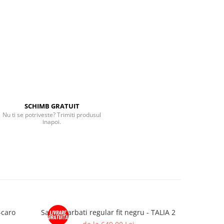
SCHIMB GRATUIT
Nu ti se potriveste? Trimiti produsul
inapoi.
-caro
Sacou barbati regular fit negru - TALIA 2
Sacou ba