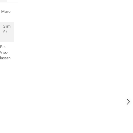
Maro
Slim
fit
Pes-
Visc-
lastan