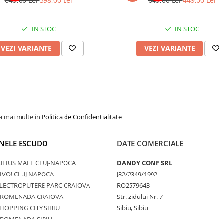
649,00 Lei
398,00 Lei
649,00 Lei
449,00 Lei
IN STOC
IN STOC
VEZI VARIANTE
VEZI VARIANTE
la mai multe in
Politica de Confidentialitate
NELE ESCUDO
DATE COMERCIALE
ULIUS MALL CLUJ-NAPOCA
DANDY CONF SRL
IVO! CLUJ NAPOCA
J32/2349/1992
LECTROPUTERE PARC CRAIOVA
RO2579643
PROMENADA CRAIOVA
Str. Zidului Nr. 7
HOPPING CITY SIBIU
Sibiu, Sibiu