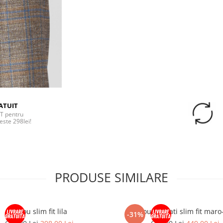
ATUIT
T pentru
este 298lei!
PRODUSE SIMILARE
Sacou slim fit lila
Sacou barbati slim fit maro
-31%