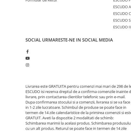
Formular de Retur
ESCUDO 
ESCUDO A
ESCUDO C
ESCUDO S
ESCUDO I
SOCIAL
URMARESTE-NE IN SOCIAL MEDIA
Livrarea este GRATUITA pentru comenzi mai mari de 298 de le
ESCUDO isi rezerva dreptul de a confirma comenzile inainte 
livrare, prin contactarea clientilor telefonic sau prin e-mail.
Dupa confirmarea stocului si a comenzii, livrarea si se va face
in 1-2 zile lucratoare. Schimbul de produse se poate face in
termen de 14 zile calendaristice de la primirea comenzii si est
GRATUIT. Aveti la dispozitie 2 modalitati de schimb:
Schimbarea marimii la acelasi produs. Schimbarea produsulu
cu un alt produs. Returul se poate face in termen de 14 zile