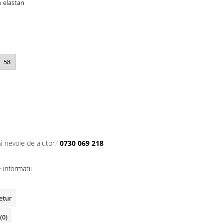
 elastan
58
Ai nevoie de ajutor?
0730 069 218
informatii
retur
(0)