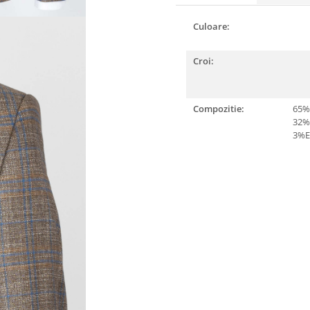
Culoare:
Croi:
Compozitie:
65%
32%
3%E