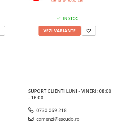
de la 649,00 Lei
IN STOC
VEZI VARIANTE
V
SUPORT CLIENTI
LUNI - VINERI: 08:00
- 16:00
0730 069 218
comenzi@escudo.ro