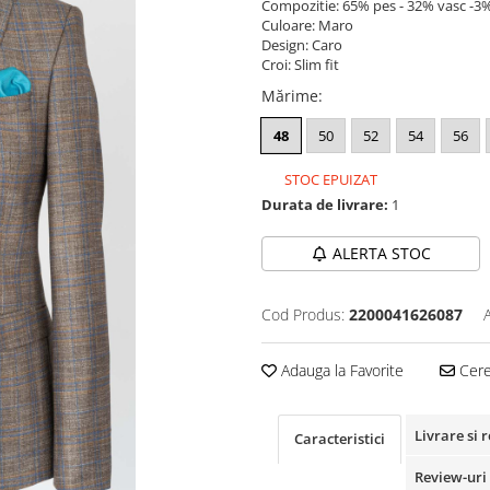
Compozitie: 65% pes - 32% vasc -3%
Culoare: Maro
Design: Caro
Croi: Slim fit
Mărime
:
48
50
52
54
56
STOC EPUIZAT
Durata de livrare:
1
ALERTA STOC
Cod Produs:
2200041626087
Adauga la Favorite
Cere 
Livrare si 
Caracteristici
Review-uri