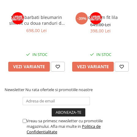
Sacou barbati bleumarin
Sacou slim fit lila
-39%
slim fit cu doua randuri de
649,00 Lei
nasturi
698,00 Lei
398,00 Lei
IN STOC
IN STOC
VEZI VARIANTE
VEZI VARIANTE
Newsletter
Nu rata ofertele si promotiile noastre
Vreau sa primesc newsletter cu promotiile
magazinului. Afla mai multe in
Politica de
Confidentialitate