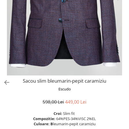
Sacou slim bleumarin-pepit caramiziu
Escudo
598,00 Lei
449,00 Lei
Croi:
Slim fit
Compozitie:
64%PES-34%VISC 2%EL
Culoare: B
leumarin-pepit caramiziu