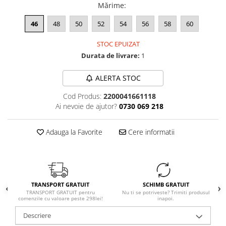
Mărime
:
46
48
50
52
54
56
58
60
STOC EPUIZAT
Durata de livrare:
1
ALERTA STOC
Cod Produs:
2200041661118
Ai nevoie de ajutor?
0730 069 218
Adauga la Favorite
Cere informatii
TRANSPORT GRATUIT
SCHIMB GRATUIT
TRANSPORT GRATUIT pentru
Nu ti se potriveste? Trimiti produsul
comenzile cu valoare peste 298lei!
inapoi.
Descriere