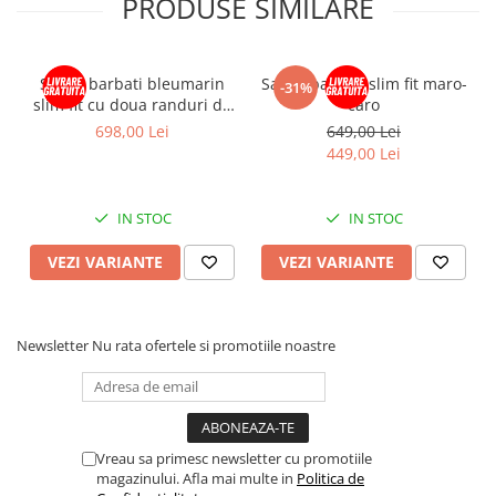
PRODUSE SIMILARE
Sacou barbati bleumarin
Sacou barbati slim fit maro-
-31%
slim fit cu doua randuri de
caro
nasturi
698,00 Lei
649,00 Lei
449,00 Lei
IN STOC
IN STOC
VEZI VARIANTE
VEZI VARIANTE
Newsletter
Nu rata ofertele si promotiile noastre
Vreau sa primesc newsletter cu promotiile
magazinului. Afla mai multe in
Politica de