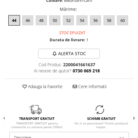
Culoare:
Bleumarin-caro
Mărime
:
44
46
48
50
52
54
56
58
60
STOC EPUIZAT
Durata de livrare:
1
ALERTA STOC
Cod Produs:
2200041661637
Ai nevoie de ajutor?
0730 069 218
Adauga la Favorite
Cere informatii
TRANSPORT GRATUIT
SCHIMB GRATUIT
TRANSPORT GRATUIT pentru
Nu ti se potriveste? Trimiti produsul
comenzile cu valoare peste 298lei!
inapoi.
Descriere