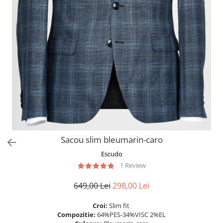
Sacou slim bleumarin-caro
Escudo
1 Review
649,00 Lei
298,00 Lei
Croi:
Slim fit
Compozitie:
64%PES-34%VISC 2%EL