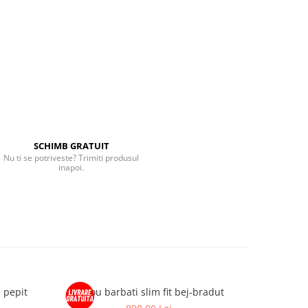
SCHIMB GRATUIT
Nu ti se potriveste? Trimiti produsul
inapoi.
- pepit
Sacou barbati slim fit bej-bradut
Sacou bar