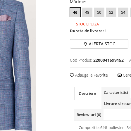
Mărime
:
46
48
50
52
54
STOC EPUIZAT
Durata de livrare:
1
ALERTA STOC
Cod Produs:
2200041599152
Adauga la Favorite
Cere 
Caracteristici
Descriere
Livrare si retur
Review-uri
(0)
Compozitie: 64% poliester - 3