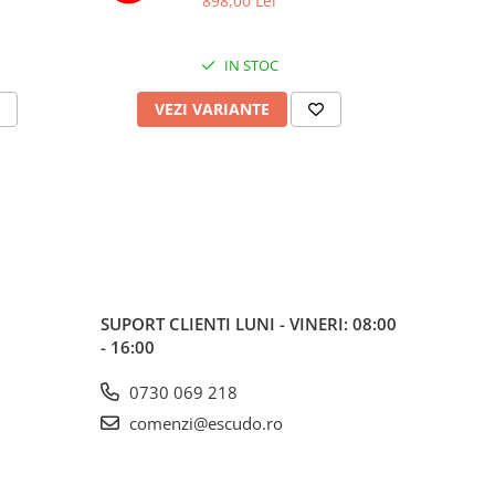
898,00 Lei
IN STOC
VEZI VARIANTE
V
SUPORT CLIENTI
LUNI - VINERI: 08:00
- 16:00
0730 069 218
comenzi@escudo.ro