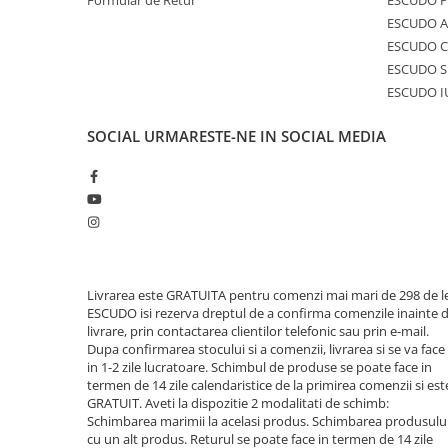
Formular de Retur
ESCUDO 
ESCUDO A
ESCUDO C
ESCUDO S
ESCUDO I
SOCIAL
URMARESTE-NE IN SOCIAL MEDIA
Livrarea este GRATUITA pentru comenzi mai mari de 298 de le
ESCUDO isi rezerva dreptul de a confirma comenzile inainte 
livrare, prin contactarea clientilor telefonic sau prin e-mail.
Dupa confirmarea stocului si a comenzii, livrarea si se va face
in 1-2 zile lucratoare. Schimbul de produse se poate face in
termen de 14 zile calendaristice de la primirea comenzii si est
GRATUIT. Aveti la dispozitie 2 modalitati de schimb:
Schimbarea marimii la acelasi produs. Schimbarea produsulu
cu un alt produs. Returul se poate face in termen de 14 zile