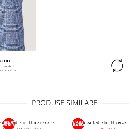
ATUIT
T pentru
este 298lei!
PRODUSE SIMILARE
u barbati slim fit maro-caro
Sacou barbati slim fit verde 