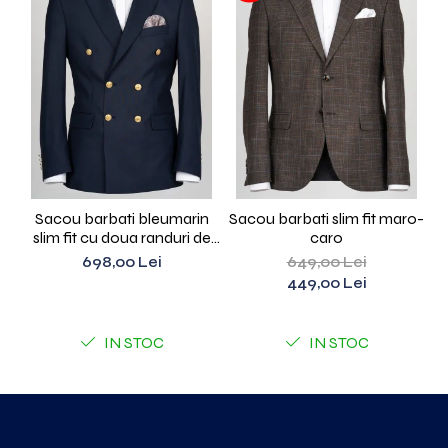
Sacou barbati bleumarin
Sacou barbati slim fit maro-
Sa
slim fit cu doua randuri de
caro
nasturi
698,00 Lei
649,00 Lei
449,00 Lei
IN STOC
IN STOC