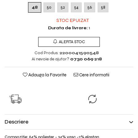
48
50
52
54
56
58
STOC EPUIZAT
Durata de livrare:
1
ALERTA STOC
Cod Produs:
2200041590548
Ai nevoie de ajutor?
0730 069 218
Adauga la Favorite
Cere informatii
TRANSPORT GRATUIT
SCHIMB GRAT
TRANSPORT GRATUIT pentru
Nu ti se potriveste?
comenzile cu valoare peste
produsul inap
298lei!
Descriere
Compozitie: 64% poliester - 34% vasc -2% elastan