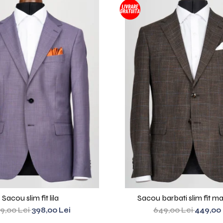
Sacou slim fit lila
Sacou barbati slim fit m
9,00 Lei
398,00 Lei
649,00 Lei
449,00 