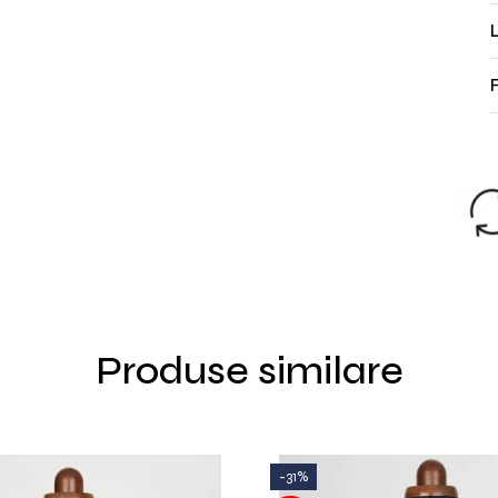
L
UIT
tru
98lei!
Produse similare
-31%