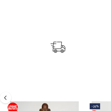
TRANSPORT GRAT
TRANSPORT GRATUIT pen
comenzile cu valoare peste 2
-39%