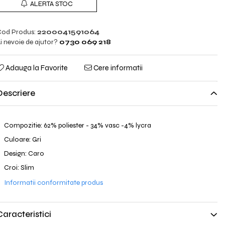
ALERTA STOC
od Produs:
2200041591064
i nevoie de ajutor?
0730 069 218
Adauga la Favorite
Cere informatii
Descriere
Compozitie: 62% poliester - 34% vasc -4% lycra
Culoare: Gri
Design: Caro
Croi: Slim
Informatii conformitate produs
Caracteristici