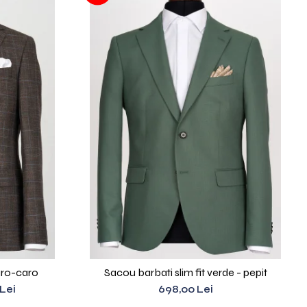
aro-caro
Sacou barbati slim fit verde - pepit
Lei
698,00 Lei