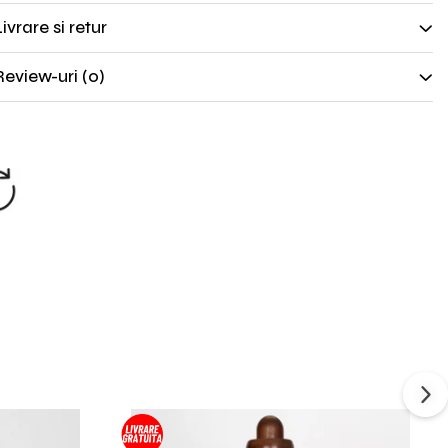
ivrare si retur
Review-uri
(0)
SCHIMB GRATUIT
Nu ti se potriveste? Trimiti produsul
inapoi.