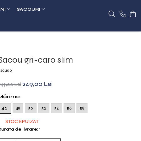
NI
SACOURI
Sacou gri-caro slim
scudo
249,00 Lei
549,00 Lei
Mărime
:
46
48
50
52
54
56
58
STOC EPUIZAT
urata de livrare:
1