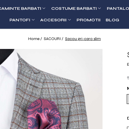
CAMINTE BARBATI
COSTUME BARBATI
PANTALO
PANTOFI
ACCESORII
PROMOTII
BLOG
Home /
SACOURI /
Sacou gri-caro slim
E
D