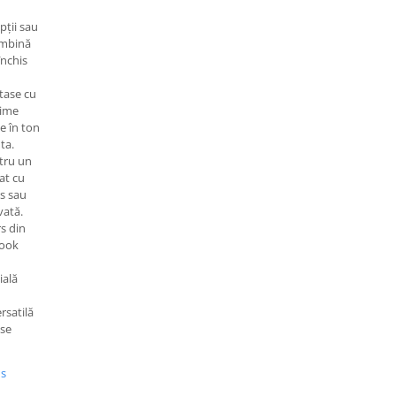
pții sau
combină
închis
tase cu
zime
se în ton
ta.
tru un
tat cu
is sau
vată.
s din
look
ială
rsatilă
ase
us