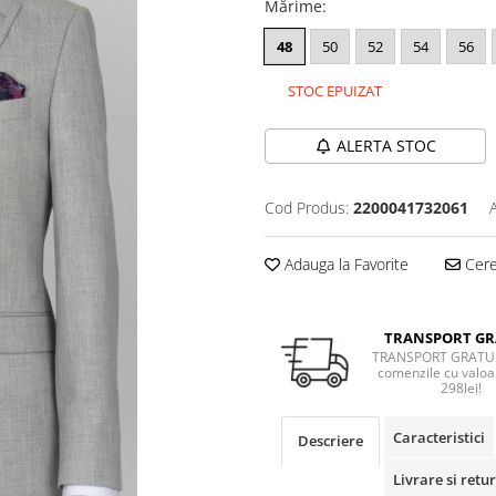
Mărime
:
48
50
52
54
56
STOC EPUIZAT
ALERTA STOC
Cod Produs:
2200041732061
Adauga la Favorite
Cere 
TRANSPORT GR
TRANSPORT GRATUI
comenzile cu valoa
298lei!
Caracteristici
Descriere
Livrare si retur