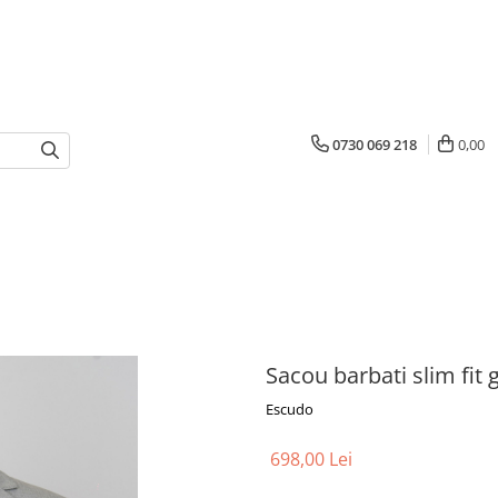
0730 069 218
0,00
Sacou barbati slim fit g
Escudo
698,00 Lei