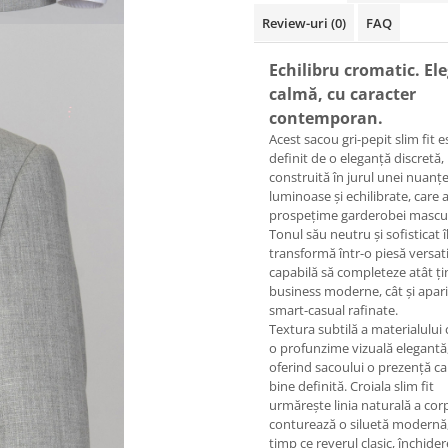
Review-uri
(0)
FAQ
Echilibru cromatic. El
calmă, cu caracter
contemporan.
Acest sacou gri-pepit slim fit e
definit de o eleganță discretă,
construită în jurul unei nuanț
luminoase și echilibrate, care
prospețime garderobei mascul
Tonul său neutru și sofisticat î
transformă într-o piesă versati
capabilă să completeze atât ț
business moderne, cât și apariț
smart-casual rafinate.
Textura subtilă a materialului
o profunzime vizuală elegantă
oferind sacoului o prezență ca
bine definită. Croiala slim fit
urmărește linia naturală a corp
conturează o siluetă modernă,
timp ce reverul clasic, închider