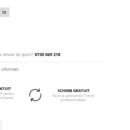
58
Ai nevoie de ajutor?
0730 069 218
informatii
ATUIT
SCHIMB GRATUIT
T pentru
Nu ti se potriveste? Trimiti
re peste
produsul inapoi.