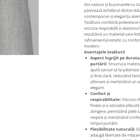
doi nasturi și buzunarele cu c
păstrează echilibrul dintre stil
contemporan și eleganța atem
Țesătura combină poliesterul 
viscoza respirabilă și elastanul 
rezultând un material care îm
rafinamentul estetic cu confor
modern.
Avantajele țesăturii
Aspect îngrijit pe durata
purtării:
Structura materia
ajută sacoul să își păstrez
și linia clară, reducând ten
șifonare și menținând un 
elegant.
Confort și
respirabilitate:
Viscoza o
finețe și o senzație plăcută
atingere, permițând pielii s
respire și menținând confor
timpul purtării.
Flexibilitate naturală:
El
adaugă libertate de mișcare