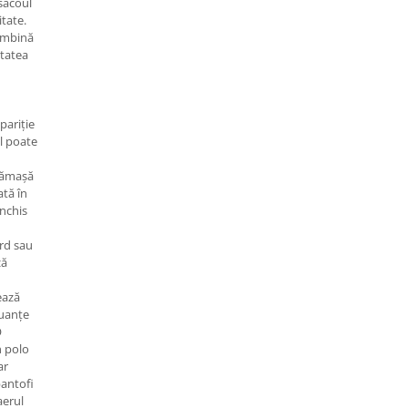
 sacoul
itate.
combină
itatea
pariție
ul poate
 cămașă
ată în
închis
ord sau
ză
ează
nuanțe
O
n polo
ar
pantofi
aerul