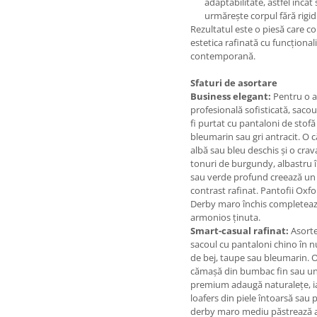
adaptabilitate, astfel încât
urmărește corpul fără rigid
Rezultatul este o piesă care 
estetica rafinată cu funcțional
contemporană.
Sfaturi de asortare
Business elegant:
Pentru o a
profesională sofisticată, saco
fi purtat cu pantaloni de stofă
bleumarin sau gri antracit. O
albă sau bleu deschis și o crav
tonuri de burgundy, albastru 
sau verde profund creează un
contrast rafinat. Pantofii Oxf
Derby maro închis completea
armonios ținuta.
Smart-casual rafinat:
Asort
sacoul cu pantaloni chino în 
de bej, taupe sau bleumarin. 
cămașă din bumbac fin sau u
premium adaugă naturalețe, i
loafers din piele întoarsă sau 
derby maro mediu păstrează 