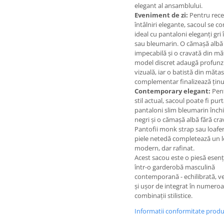
elegant al ansamblului.
Eveniment de zi:
Pentru rece
întâlniri elegante, sacoul se 
ideal cu pantaloni eleganți gri 
sau bleumarin. O cămașă albă
impecabilă și o cravată din mă
model discret adaugă profun
vizuală, iar o batistă din măta
complementar finalizează ținu
Contemporary elegant:
Pen
stil actual, sacoul poate fi pur
pantaloni slim bleumarin înch
negri și o cămașă albă fără cra
Pantofii monk strap sau loafer
piele netedă completează un 
modern, dar rafinat.
Acest sacou este o piesă esenț
într-o garderobă masculină
contemporană - echilibrată, ve
și ușor de integrat în numero
combinații stilistice.
Informatii conformitate prod