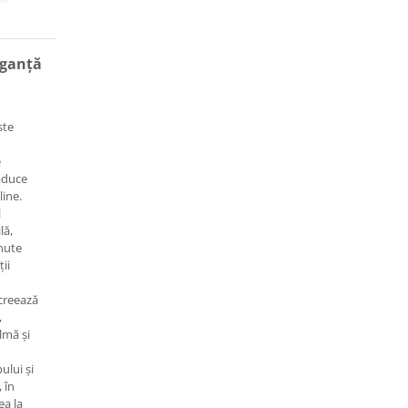
eganță
ste
e
 aduce
ine.
l
lă,
inute
ii
 creează
,
lmă și
ului și
 în
ea la