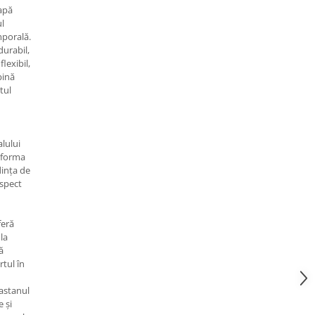
lapă
ul
porală.
durabil,
flexibil,
bină
tul
lului
e forma
dința de
aspect
feră
 la
ă
tul în
astanul
 și