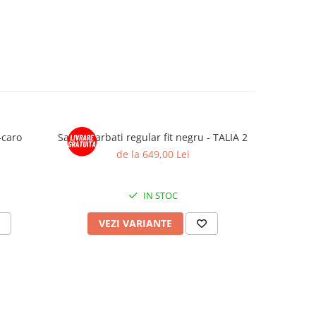
-caro
Sacou barbati regular fit negru - TALIA 2
Sacou ba
de la 649,00 Lei
IN STOC
VEZI VARIANTE
V