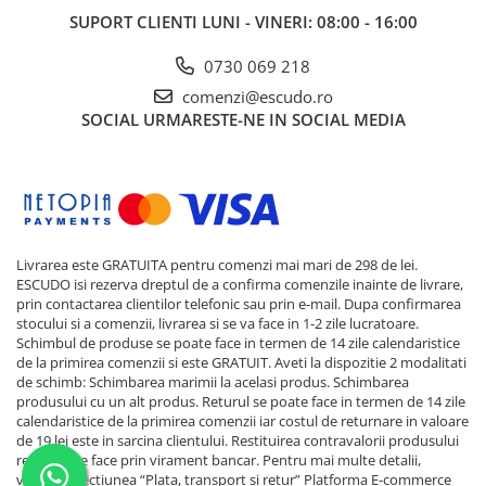
SUPORT CLIENTI
LUNI - VINERI: 08:00 - 16:00
0730 069 218
comenzi@escudo.ro
SOCIAL
URMARESTE-NE IN SOCIAL MEDIA
Livrarea este GRATUITA pentru comenzi mai mari de 298 de lei.
ESCUDO isi rezerva dreptul de a confirma comenzile inainte de livrare,
prin contactarea clientilor telefonic sau prin e-mail. Dupa confirmarea
stocului si a comenzii, livrarea si se va face in 1-2 zile lucratoare.
Schimbul de produse se poate face in termen de 14 zile calendaristice
de la primirea comenzii si este GRATUIT. Aveti la dispozitie 2 modalitati
de schimb: Schimbarea marimii la acelasi produs. Schimbarea
produsului cu un alt produs. Returul se poate face in termen de 14 zile
calendaristice de la primirea comenzii iar costul de returnare in valoare
de 19 lei este in sarcina clientului. Restituirea contravalorii produsului
returnat se face prin virament bancar. Pentru mai multe detalii,
verificati sectiunea “Plata, transport si retur”
Platforma E-commerce