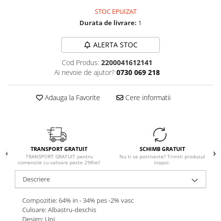
STOC EPUIZAT
Durata de livrare:
1
ALERTA STOC
Cod Produs:
2200041612141
Ai nevoie de ajutor?
0730 069 218
Adauga la Favorite
Cere informatii
TRANSPORT GRATUIT
SCHIMB GRATUIT
TRANSPORT GRATUIT pentru
Nu ti se potriveste? Trimiti produsul
comenzile cu valoare peste 298lei!
inapoi.
Descriere
Compozitie: 64% in - 34% pes -2% vasc
Culoare: Albastru-deschis
Design: Uni