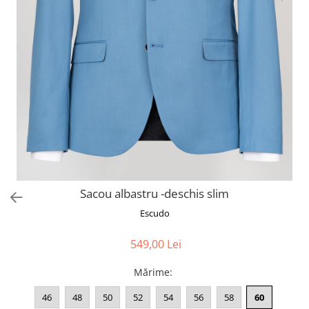
Sacou albastru -deschis slim
Escudo
549,00 Lei
Mărime
:
46
48
50
52
54
56
58
60