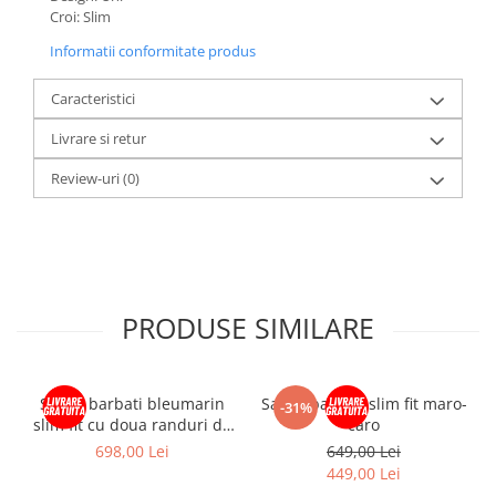
Croi: Slim
Informatii conformitate produs
Caracteristici
Livrare si retur
Review-uri
(0)
PRODUSE SIMILARE
Sacou barbati bleumarin
Sacou barbati slim fit maro-
-31%
slim fit cu doua randuri de
caro
nasturi
698,00 Lei
649,00 Lei
449,00 Lei