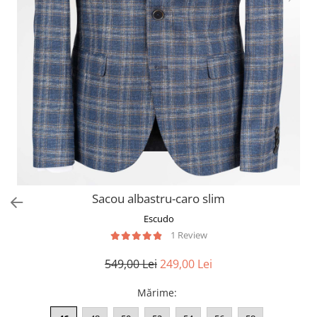
Sacou albastru-caro slim
Escudo
1 Review
549,00 Lei
249,00 Lei
Mărime
: