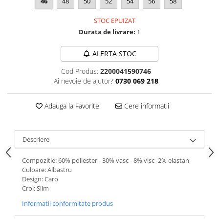
46
48
50
52
54
56
58
STOC EPUIZAT
Durata de livrare:
1
ALERTA STOC
Cod Produs:
2200041590746
Ai nevoie de ajutor?
0730 069 218
Adauga la Favorite
Cere informatii
Descriere
Compozitie: 60% poliester - 30% vasc - 8% visc -2% elastan
Culoare: Albastru
Design: Caro
Croi: Slim
Informatii conformitate produs