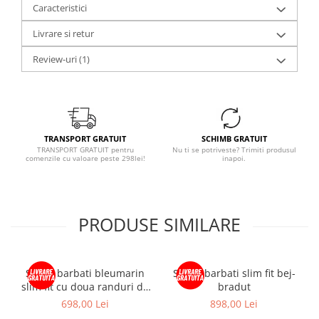
Caracteristici
Livrare si retur
Review-uri
(1)
TRANSPORT GRATUIT
SCHIMB GRATUIT
TRANSPORT GRATUIT pentru
Nu ti se potriveste? Trimiti produsul
comenzile cu valoare peste 298lei!
inapoi.
PRODUSE SIMILARE
Sacou barbati bleumarin
Sacou barbati slim fit bej-
slim fit cu doua randuri de
bradut
nasturi
698,00 Lei
898,00 Lei