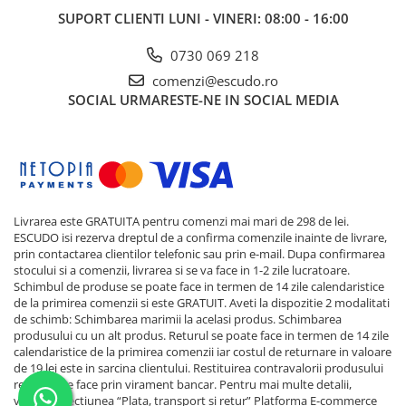
SUPORT CLIENTI
LUNI - VINERI: 08:00 - 16:00
0730 069 218
comenzi@escudo.ro
SOCIAL
URMARESTE-NE IN SOCIAL MEDIA
Livrarea este GRATUITA pentru comenzi mai mari de 298 de lei.
ESCUDO isi rezerva dreptul de a confirma comenzile inainte de livrare,
prin contactarea clientilor telefonic sau prin e-mail. Dupa confirmarea
stocului si a comenzii, livrarea si se va face in 1-2 zile lucratoare.
Schimbul de produse se poate face in termen de 14 zile calendaristice
de la primirea comenzii si este GRATUIT. Aveti la dispozitie 2 modalitati
de schimb: Schimbarea marimii la acelasi produs. Schimbarea
produsului cu un alt produs. Returul se poate face in termen de 14 zile
calendaristice de la primirea comenzii iar costul de returnare in valoare
de 19 lei este in sarcina clientului. Restituirea contravalorii produsului
returnat se face prin virament bancar. Pentru mai multe detalii,
verificati sectiunea “Plata, transport si retur”
Platforma E-commerce