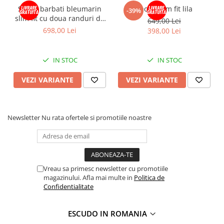
Sacou barbati bleumarin
Sacou slim fit lila
-39%
slim fit cu doua randuri de
649,00 Lei
nasturi
698,00 Lei
398,00 Lei
IN STOC
IN STOC
VEZI VARIANTE
VEZI VARIANTE
Newsletter
Nu rata ofertele si promotiile noastre
Vreau sa primesc newsletter cu promotiile
magazinului. Afla mai multe in
Politica de
Confidentialitate
ESCUDO IN ROMANIA