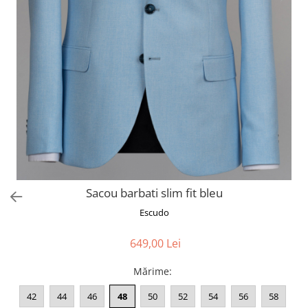
Sacou barbati slim fit bleu
Escudo
649,00 Lei
Mărime
:
42
44
46
48
50
52
54
56
58