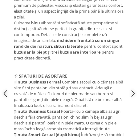
premium de poliester, viscoză și elastan garantează confort,
elasticitate și un aspect îngrijit de la prima până la ultima oră
a zilei.
Culoarea
bleu
vibrantă și sofisticată aduce prospețime și
distincție, situându-se perfect la granița dintre clasic și
contemporan. Detaliile de construcție completează
imaginea de ansamblu:
închidere frontală cu un singur
rând de doi nasturi
,
slituri laterale
pentru confort sporit,
buzunar la piept
și
trei buzunare interioare
pentru
practicitate discretă.
SFATURI DE ASORTARE
👔
Ținuta Business Formal
Combină sacoul cu o cămașă albă
slim fit și pantaloni din stofă gri sau antracit. Adaugă o
cravată de mătase în tonuri de bleumarin sau bordo și
pantofi eleganți din piele neagră. O batistă de buzunar albă
finalizează look-ul cu rafinament discret.
Ținuta Business Casual
Poartă-l cu o cămașă albă sau gri
deschis fără cravată, pantaloni chino slim în bej sau gri
deschis și pantofi loafer din piele maro. O curea din piele
maro închis leagă armonia cromatică a întregii ținute.
Ținuta Smart Casual (după birou)
Îndrăznește să combini