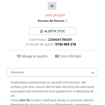
60
STOC EPUIZAT
Durata de livrare:
1
ALERTA STOC
Cod Produs:
2200041708301
Ai nevoie de ajutor?
0730 069 218
Adauga la Favorite
Cere informatii
Descriere
Unele piese vestimentare nu necesită introducere - ele
vorbesc prin sine. Sacoul slim fit bleu de la Escudo este exact
acea piesă care transformă orice apariție într-o declarație de
stil.
Croiul
slim fit
modern subliniază silueta cu precizie, oferind
libertatea de mișcare fără să sacrifice eleganța. Amestecul