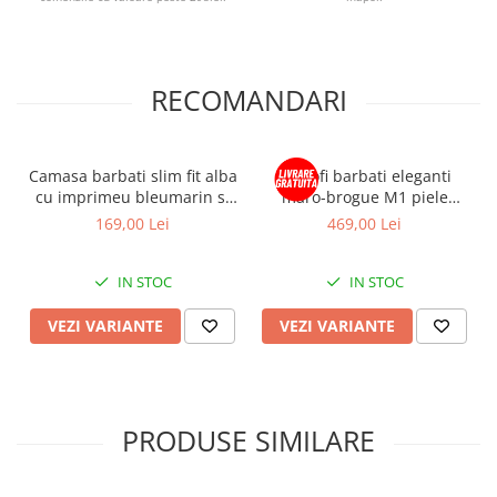
RECOMANDARI
Camasa barbati slim fit alba
Pantofi barbati eleganti
cu imprimeu bleumarin si
maro-brogue M1 piele
maro
CONFORT
169,00 Lei
469,00 Lei
IN STOC
IN STOC
VEZI VARIANTE
VEZI VARIANTE
PRODUSE SIMILARE