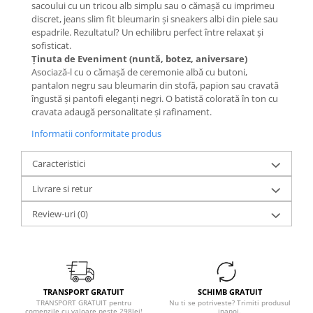
sacoului cu un tricou alb simplu sau o cămașă cu imprimeu
discret, jeans slim fit bleumarin și sneakers albi din piele sau
espadrile. Rezultatul? Un echilibru perfect între relaxat și
sofisticat.
Ținuta de Eveniment (nuntă, botez, aniversare)
Asociază-l cu o cămașă de ceremonie albă cu butoni,
pantalon negru sau bleumarin din stofă, papion sau cravată
îngustă și pantofi eleganți negri. O batistă colorată în ton cu
cravata adaugă personalitate și rafinament.
Informatii conformitate produs
Caracteristici
Livrare si retur
Review-uri
(0)
TRANSPORT GRATUIT
SCHIMB GRATUIT
TRANSPORT GRATUIT pentru
Nu ti se potriveste? Trimiti produsul
comenzile cu valoare peste 298lei!
inapoi.