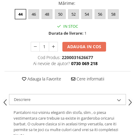
Mărime
:
44
46
48
50
52
54
56
58
IN STOC
Durata de livrare:
1
ADAUGA IN COS
Cod Produs:
2200031626677
Ai nevoie de ajutor?
0730 069 218
Adauga la Favorite
Cere informatii
Descriere
Pantaloni roz-visiniu eleganti din stofa, slim , o piesa
vestimentara care trebuie sa existe in garderoba oricarui
barbat. O culoare clasica si in acelasi timp versatila, care iti
permite sa te joci cu multe culori cand vrei sa iti completezi