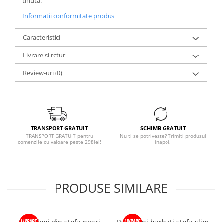
tinuta.
Informatii conformitate produs
Caracteristici
Livrare si retur
Review-uri
(0)
TRANSPORT GRATUIT
SCHIMB GRATUIT
TRANSPORT GRATUIT pentru
Nu ti se potriveste? Trimiti produsul
comenzile cu valoare peste 298lei!
inapoi.
PRODUSE SIMILARE
Pantaloni din stofa negri
Pantaloni barbati stofa slim