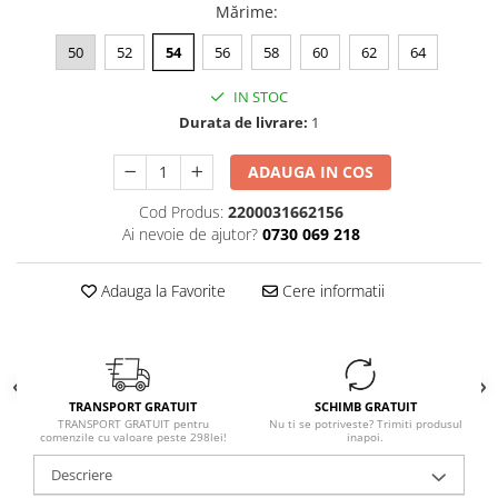
Mărime
:
50
52
54
56
58
60
62
64
IN STOC
Durata de livrare:
1
ADAUGA IN COS
Cod Produs:
2200031662156
Ai nevoie de ajutor?
0730 069 218
Adauga la Favorite
Cere informatii
TRANSPORT GRATUIT
SCHIMB GRATUIT
TRANSPORT GRATUIT pentru
Nu ti se potriveste? Trimiti produsul
comenzile cu valoare peste 298lei!
inapoi.
Descriere