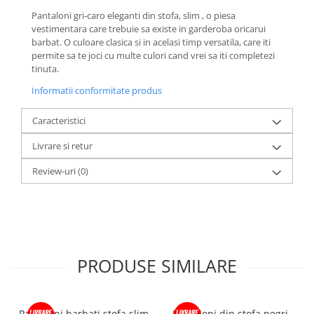
Pantaloni gri-caro eleganti din stofa, slim , o piesa
vestimentara care trebuie sa existe in garderoba oricarui
barbat. O culoare clasica si in acelasi timp versatila, care iti
permite sa te joci cu multe culori cand vrei sa iti completezi
tinuta.
Informatii conformitate produs
Caracteristici
Livrare si retur
Review-uri
(0)
PRODUSE SIMILARE
Pantaloni barbati stofa slim
Pantaloni din stofa negri