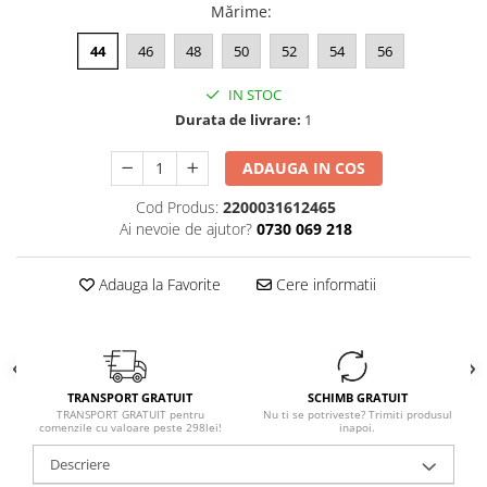
Mărime
:
44
46
48
50
52
54
56
IN STOC
Durata de livrare:
1
ADAUGA IN COS
Cod Produs:
2200031612465
Ai nevoie de ajutor?
0730 069 218
Adauga la Favorite
Cere informatii
TRANSPORT GRATUIT
SCHIMB GRATUIT
TRANSPORT GRATUIT pentru
Nu ti se potriveste? Trimiti produsul
comenzile cu valoare peste 298lei!
inapoi.
Descriere