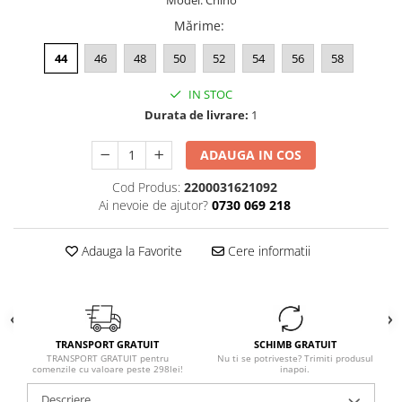
Model: Chino
Mărime
:
44
46
48
50
52
54
56
58
IN STOC
Durata de livrare:
1
ADAUGA IN COS
Cod Produs:
2200031621092
Ai nevoie de ajutor?
0730 069 218
Adauga la Favorite
Cere informatii
TRANSPORT GRATUIT
SCHIMB GRATUIT
TRANSPORT GRATUIT pentru
Nu ti se potriveste? Trimiti produsul
comenzile cu valoare peste 298lei!
inapoi.
Descriere