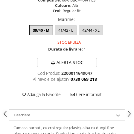
Compozitie:
60% BBC - 40% PES
Culoare:
Alb
Croi:
Regular fit
Mărime
:
39/40 - M
41/42 - L
43/44 - XL
STOC EPUIZAT
Durata de livrare:
1
ALERTA STOC
Cod Produs:
2200011649047
Ai nevoie de ajutor?
0730 069 218
Adauga la Favorite
Cere informatii
Descriere
Camasa barbati, cu croi regular (clasic), alba cu dungi fine
bleu, cu maneca scurta. Confectionata dintr-o tesatura de