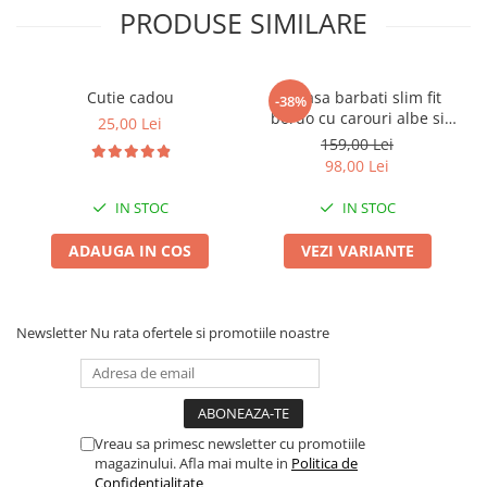
PRODUSE SIMILARE
Cutie cadou
Camasa barbati slim fit
-38%
bordo cu carouri albe si
25,00 Lei
bleumarin
159,00 Lei
98,00 Lei
IN STOC
IN STOC
ADAUGA IN COS
VEZI VARIANTE
Newsletter
Nu rata ofertele si promotiile noastre
Vreau sa primesc newsletter cu promotiile
magazinului. Afla mai multe in
Politica de
Confidentialitate