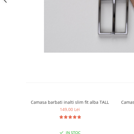
Camasa barbati inalti slim fit alba TALL
Camasa
149,00 Lei
IN STOC