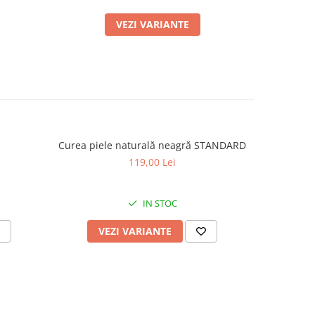
VEZI VARIANTE
Curea piele naturală neagră STANDARD
Curea 
119,00 Lei
IN STOC
VEZI VARIANTE
V