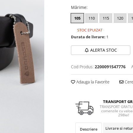
Mărime
:
105
110
115
120
STOC EPUIZAT
Durata de livrare:
1
ALERTA STOC
Cod Produs:
2200091547776
Adauga la Favorite
Cere 
TRANSPORT GR
TRANSPORT GRATUI
comenzile cu valoa
298lei!
Livrare si retur
Descriere