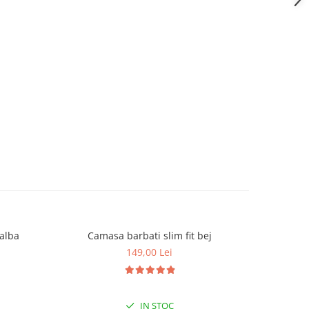
 alba
Camasa barbati slim fit bej
Camas
149,00 Lei
IN STOC